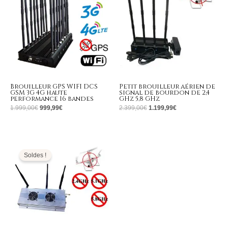
Brouilleur GPS WIFI DCS
Petit brouilleur aérien de
GSM 3G 4G haute
signal de bourdon de 2,4
performance 16 bandes
GHz 5,8 GHz
1.999,00
€
999,99
€
2.399,00
€
1.199,99
€
Le
Le
prix
prix
initial
actuel
Soldes !
était :
est :
1.999,00€.
869,99€.