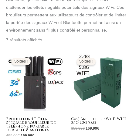
d’atténuer les effets négatifs potentiels des signaux WiFi. Ces
brouilleurs permettent aux utilisateurs de contrôler et de limiter
la portée des signaux WiFi et Bluetooth, permettant ainsi un
environnement sans fil plus contrôlé et personnalisé.
7 résultats affichés
Le
Le
Le
Le
prix
prix
prix
prix
initial
actuel
initial
actuel
Soldes !
Soldes !
était :
est :
était :
est :
499,00€.
199,99€.
359,99€.
169,99€.
Brouilleur 4G Offre
CM3 Brouilleur Wi-Fi WIFI
spéciale brouilleur de
2.4G 5.2G 5.8G
téléphone portable
359,99
€
169,99
€
portable 8 antennes
499,00
€
199,99
€