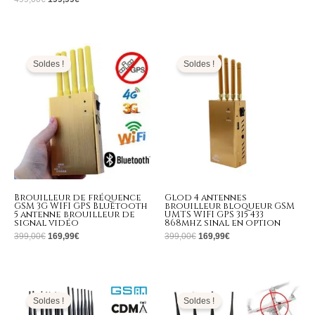
Le
Le
Le
Le
prix
prix
prix
prix
initial
actuel
initial
actuel
Soldes !
Soldes !
était :
est :
était :
est :
399,00€.
169,99€.
399,00€.
169,99€.
Brouilleur de fréquence
Glod 4 antennes
GSM 3G WIFI GPS Bluetooth
brouilleur bloqueur GSM
5 antenne brouilleur de
UMTS WIFI GPS 315 433
signal vidéo
868mhz sinal en option
399,00
€
169,99
€
399,00
€
169,99
€
Le
Le
Le
Le
prix
prix
prix
prix
initial
actuel
initial
actuel
Soldes !
Soldes !
était :
est :
était :
est :
1.999,00€.
999,99€.
2.399,00€.
1.199,99€.