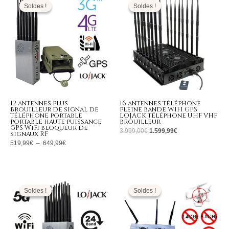
prix :
initial
actuel
Soldes !
Soldes !
Soldes !
Soldes !
519,99€
était :
est :
à
3.999,00€.
1.599,99€.
649,99€
12 antennes plus
16 antennes téléphone
brouilleur de signal de
pleine bande WIFI GPS
téléphone portable
LOJACK téléphone UHF VHF
portable haute puissance
brouilleur
GPS WiFi bloqueur de
3.999,00
€
1.599,99
€
signaux RF
519,99
€
–
649,99
€
Le
Le
Le
Le
prix
prix
prix
prix
initial
actuel
initial
actuel
Soldes !
Soldes !
Soldes !
Soldes !
était :
est :
était :
est :
1.599,00€.
799,99€.
1.999,00€.
869,99€.