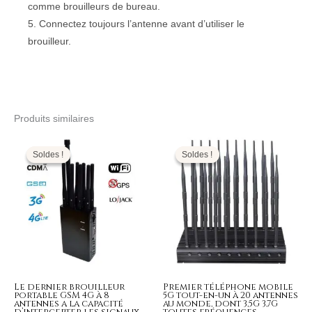
comme brouilleurs de bureau.
5. Connectez toujours l’antenne avant d’utiliser le
brouilleur.
Produits similaires
Le
Le
Le
Le
prix
prix
prix
prix
initial
actuel
initial
actuel
Soldes !
Soldes !
Soldes !
Soldes !
était :
est :
était :
est :
599,00€.
269,99€.
1.299,00€.
699,99€.
Le dernier brouilleur
Premier téléphone mobile
portable GSM 4G à 8
5G tout-en-un à 20 antennes
antennes a la capacité
au monde, dont 3,5G 3,7G