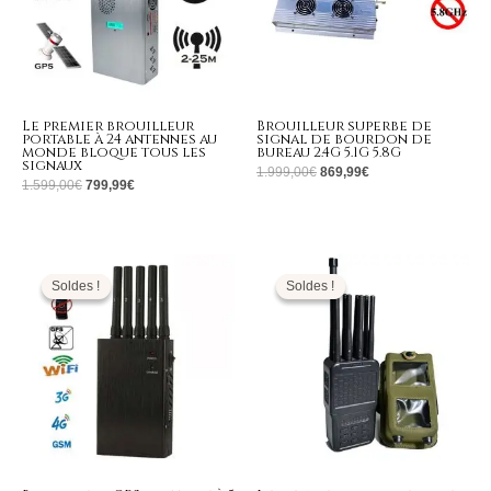
Le premier brouilleur
Brouilleur superbe de
portable à 24 antennes au
signal de bourdon de
monde bloque tous les
bureau 2.4G 5.1G 5.8G
signaux
1.999,00
€
869,99
€
1.599,00
€
799,99
€
Le
Le
Le
Le
prix
prix
prix
prix
initial
actuel
initial
actuel
Soldes !
Soldes !
Soldes !
Soldes !
était :
est :
était :
est :
499,00€.
239,99€.
799,00€.
379,99€.