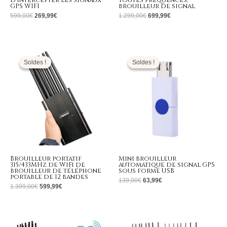
d’intercepter les signaux
toutes fréquences,
GPS WIFI
brouilleur de signal
599,00
€
269,99
€
1.299,00
€
699,99
€
Le
Le
Le
Le
prix
prix
prix
prix
initial
actuel
initial
actuel
Soldes !
Soldes !
Soldes !
Soldes !
était :
est :
était :
est :
1.399,00€.
599,99€.
139,00€.
63,99€.
Brouilleur portatif
Mini brouilleur
315/433MHz de WiFi de
automatique de signal GPS
brouilleur de téléphone
sous forme USB
portable de 12 bandes
139,00
€
63,99
€
1.399,00
€
599,99
€
Plage
Le
Le
de
prix
prix