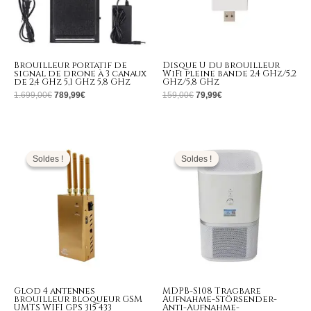
Brouilleur portatif de
Disque U du brouilleur
signal de drone à 3 canaux
WiFi pleine bande 2,4 GHz/5,2
de 2,4 GHz 5,1 GHz 5,8 GHz
GHz/5,8 GHz
1.699,00
€
789,99
€
159,00
€
79,99
€
Le
Le
Le
Le
prix
prix
prix
prix
initial
actuel
initial
actuel
Soldes !
Soldes !
Soldes !
Soldes !
était :
est :
était :
est :
399,00€.
169,99€.
14.999,00€.
9.999,99€.
Glod 4 antennes
MDPB-S108 Tragbare
brouilleur bloqueur GSM
Aufnahme-Störsender-
UMTS WIFI GPS 315 433
Anti-Aufnahme-