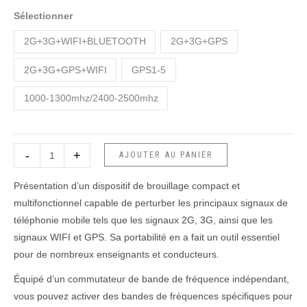
antenne
Sélectionner
brouilleur
de
2G+3G+WIFI+BLUETOOTH
2G+3G+GPS
signal
2G+3G+GPS+WIFI
GPS1-5
vidéo
1000-1300mhz/2400-2500mhz
-
+
AJOUTER AU PANIER
Présentation d’un dispositif de brouillage compact et
multifonctionnel capable de perturber les principaux signaux de
téléphonie mobile tels que les signaux 2G, 3G, ainsi que les
signaux WIFI et GPS. Sa portabilité en a fait un outil essentiel
pour de nombreux enseignants et conducteurs.
Équipé d’un commutateur de bande de fréquence indépendant,
vous pouvez activer des bandes de fréquences spécifiques pour