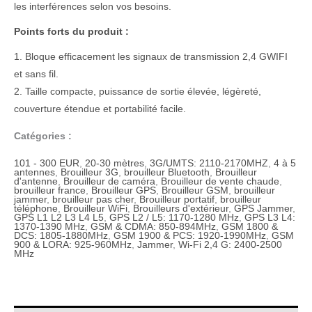
les interférences selon vos besoins.
Points forts du produit :
1. Bloque efficacement les signaux de transmission 2,4 GWIFI
et sans fil.
2. Taille compacte, puissance de sortie élevée, légèreté,
couverture étendue et portabilité facile.
Catégories :
101 - 300 EUR
,
20-30 mètres
,
3G/UMTS: 2110-2170MHZ
,
4 à 5
antennes
,
Brouilleur 3G
,
brouilleur Bluetooth
,
Brouilleur
d'antenne
,
Brouilleur de caméra
,
Brouilleur de vente chaude
,
brouilleur france
,
Brouilleur GPS
,
Brouilleur GSM
,
brouilleur
jammer
,
brouilleur pas cher
,
Brouilleur portatif
,
brouilleur
téléphone
,
Brouilleur WiFi
,
Brouilleurs d'extérieur
,
GPS Jammer
,
GPS L1 L2 L3 L4 L5
,
GPS L2 / L5: 1170-1280 MHz
,
GPS L3 L4:
1370-1390 MHz
,
GSM & CDMA: 850-894MHz
,
GSM 1800 &
DCS: 1805-1880MHz
,
GSM 1900 & PCS: 1920-1990MHz
,
GSM
900 & LORA: 925-960MHz
,
Jammer
,
Wi-Fi 2,4 G: 2400-2500
MHz