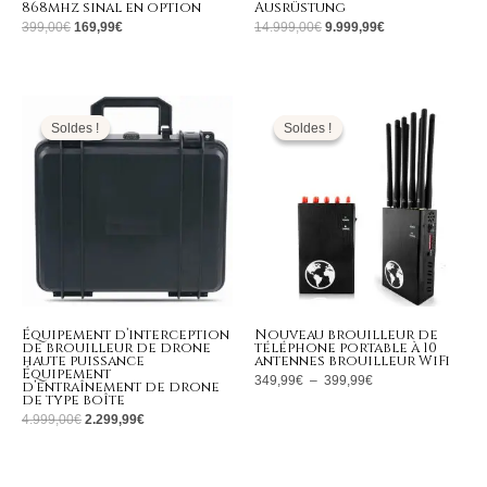
868mhz sinal en option
Ausrüstung
399,00
€
169,99
€
14.999,00
€
9.999,99
€
Le
Le
Plage
prix
prix
de
initial
actuel
prix :
Soldes !
Soldes !
Soldes !
Soldes !
était :
est :
349,99€
4.999,00€.
2.299,99€.
à
399,99€
Équipement d’interception
Nouveau brouilleur de
de brouilleur de drone
téléphone portable à 10
haute puissance
antennes brouilleur WiFi
Équipement
349,99
€
–
399,99
€
d’entraînement de drone
de type boîte
4.999,00
€
2.299,99
€