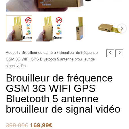
quantité
Accueil
/
Brouilleur de caméra
/ Brouilleur de fréquence
Le
Le
GSM 3G WIFI GPS Bluetooth 5 antenne brouilleur de
de
prix
prix
signal vidéo
Brouilleur
Brouilleur de fréquence
de
initial
actuel
fréquence
GSM 3G WIFI GPS
était :
est :
GSM
Bluetooth 5 antenne
3G
399,00€.
169,99€.
WIFI
brouilleur de signal vidéo
GPS
Bluetooth
399,00
€
169,99
€
5