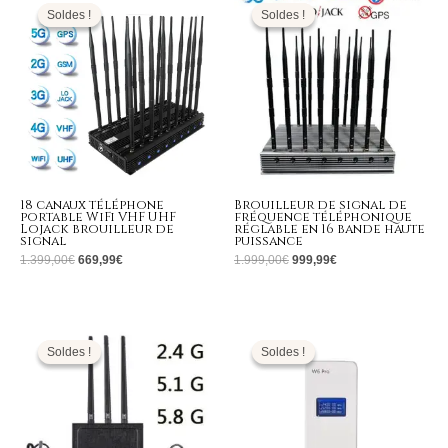
prix
prix
prix
prix
initial
actuel
initial
actuel
Soldes !
Soldes !
Soldes !
Soldes !
était :
est :
était :
est :
1.399,00€.
669,99€.
1.999,00€.
999,99€.
18 canaux téléphone
Brouilleur de signal de
portable WiFi VHF UHF
fréquence téléphonique
Lojack brouilleur de
réglable en 16 bande haute
signal
puissance
1.399,00
€
669,99
€
1.999,00
€
999,99
€
Le
Le
Le
Le
prix
prix
prix
prix
initial
actuel
initial
actuel
Soldes !
Soldes !
Soldes !
Soldes !
était :
est :
était :
est :
1.699,00€.
789,99€.
159,00€.
79,99€.