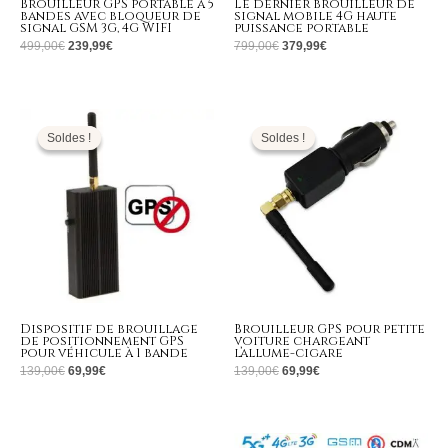
Brouilleur GPS portable à 5
Le dernier brouilleur de
bandes avec bloqueur de
signal mobile 4G haute
signal GSM 3G, 4G WIFI
puissance portable
499,00
€
239,99
€
799,00
€
379,99
€
Le
Le
Le
Le
prix
prix
prix
prix
initial
actuel
initial
actuel
Soldes !
Soldes !
Soldes !
Soldes !
était :
est :
était :
est :
139,00€.
69,99€.
139,00€.
69,99€.
Dispositif de brouillage
Brouilleur GPS pour petite
de positionnement GPS
voiture chargeant
pour véhicule à 1 bande
l’allume-cigare
139,00
€
69,99
€
139,00
€
69,99
€
Le
Le
Le
Le