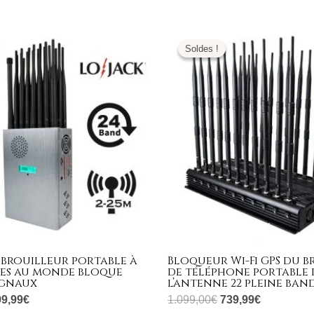
e
Le
Le
Le
ix
prix
prix
prix
Soldes !
Soldes !
tial
actuel
initial
actuel
it :
est :
était :
est :
599,00€.
799,99€.
1.099,00€.
739,99€.
 brouilleur portable à
Bloqueur Wi-Fi GPS du b
es au monde bloque
de téléphone portable 
ignaux
l’antenne 22 pleine ban
99,99
€
1.099,00
€
739,99
€