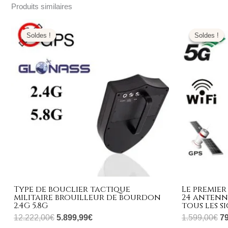
Produits similaires
Le
Le
L
prix
prix
pr
Soldes !
Soldes !
Soldes !
Soldes !
initial
actuel
ini
était :
est :
éta
12.222,00€.
5.899,99€.
1.
Type de bouclier tactique
Le premier
militaire brouilleur de bourdon
24 antenn
2.4G 5.8G
tous les s
12.222,00
€
5.899,99
€
1.599,00
€
7