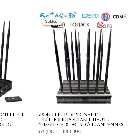
Plage
de
Soldes !
Soldes !
prix :
679,99€
à
699,99€
rouilleur
Brouilleur de signal de
de
téléphone portable haute
de 5G
puissance 3G 4G 5G à 12 antennes
679,99
€
–
699,99
€