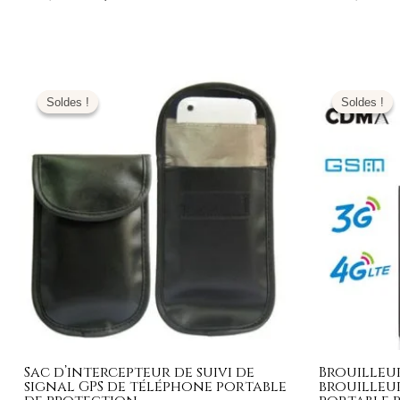
Le
Le
Le
prix
prix
prix
Soldes !
Soldes !
Soldes !
Soldes !
initial
actuel
initi
était :
est :
était
159,00€.
69,99€.
499
Sac d’intercepteur de suivi de
Brouilleur
signal GPS de téléphone portable
brouilleu