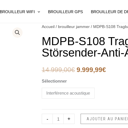
BROUILLEUR WIFI
BROUILLEUR GPS
BROUILLEUR DE 
quantité
Accueil
/
brouilleur jammer
/ MDPB-S108 Tragba
Le
Le
de
MDPB-S108 Trag
prix
prix
MDPB-
Störsender-Anti
S108
initial
actuel
Tragbare
était :
est :
Aufnahme-
14.999,00
€
9.999,99
€
Störsender-
14.999,00€.
9.999,9
Anti-
Sélectionner
Aufnahme-
Interférence acoustique
Ausrüstung
-
+
AJOUTER AU PANIE