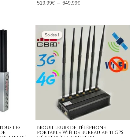
519,99
€
–
649,99
€
Le
Le
prix
prix
Soldes !
Soldes !
initial
actuel
était :
est :
999,00€.
459,99€.
tous les
Brouilleurs de téléphone
de
portable WiFi de bureau anti GPS