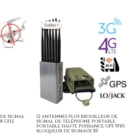
Plage
de
Soldes !
Soldes !
prix :
519,99€
€.
à
649,99€
 de signal
12 antennes plus brouilleur de
,8 GHz
signal de téléphone portable
portable haute puissance GPS WiFi
bloqueur de signaux RF