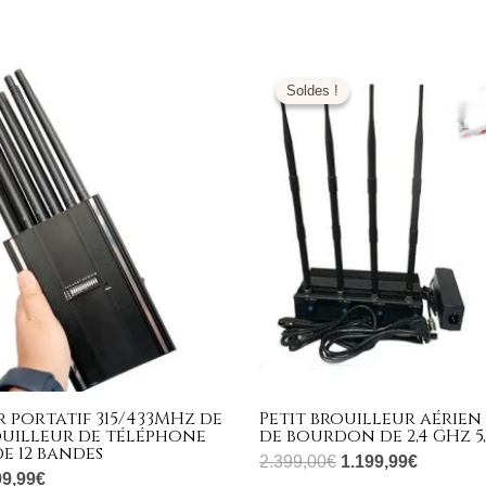
e
Le
Le
Le
ix
prix
prix
prix
Soldes !
Soldes !
tial
actuel
initial
actuel
it :
est :
était :
est :
399,00€.
599,99€.
2.399,00€.
1.199,99
 portatif 315/433MHz de
Petit brouilleur aérien
ouilleur de téléphone
de bourdon de 2,4 GHz 5
e 12 bandes
2.399,00
€
1.199,99
€
99,99
€