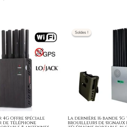
Le
Le
Le
prix
prix
prix
Soldes !
Soldes !
al
actuel
initial
actuel
 :
est :
était :
est :
,00€.
199,99€.
1.699,00€.
769,99€.
 4G Offre spéciale
La dernière 16 bande 5G 
r de téléphone
brouilleurs de signaux 