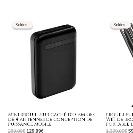
Le
Le
L
prix
prix
pr
Soldes !
Soldes !
Soldes !
Soldes !
initial
actuel
ini
était :
est :
éta
269,00€.
129,99€.
1.
Mini brouilleur caché de GSM GPS
Brouilleur
de 4 antennes de conception de
WiFi de br
puissance mobile
portable d
269,00
€
129,99
€
1.399,00
€
5