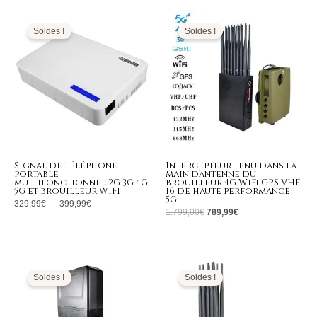
Plage
Le
Le
de
prix
prix
prix :
initial
actuel
Soldes !
Soldes !
329,99€
était :
est :
à
1.799,00€.
789,99€.
399,99€
Signal de téléphone
Intercepteur tenu dans la
portable
main d’antenne du
multifonctionnel 2G 3G 4G
brouilleur 4G WiFi GPS VHF
5G et brouilleur WIFI
16 de haute performance
5G
329,99
€
–
399,99
€
1.799,00
€
789,99
€
Plage
Plage
de
de
prix :
prix :
Soldes !
Soldes !
709,99€
555,99€
à
à
739,99€
599,99€