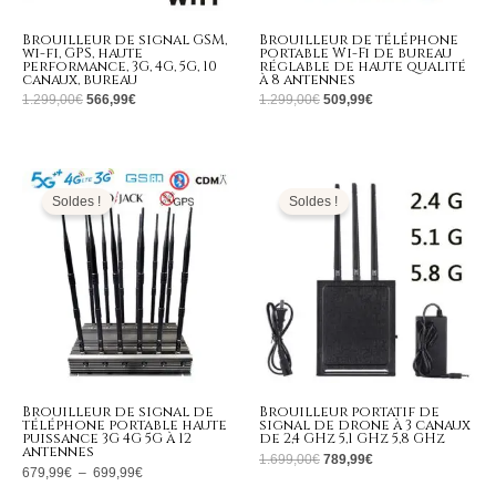
Brouilleur de signal GSM,
Brouilleur de téléphone
wi-fi, GPS, haute
portable Wi-Fi de bureau
performance, 3G, 4G, 5G, 10
réglable de haute qualité
canaux, bureau
à 8 antennes
1.299,00
€
566,99
€
1.299,00
€
509,99
€
Plage
Le
Le
de
prix
prix
prix :
initial
actuel
Soldes !
Soldes !
679,99€
était :
est :
à
1.699,00€.
789,99€.
699,99€
Brouilleur de signal de
Brouilleur portatif de
téléphone portable haute
signal de drone à 3 canaux
puissance 3G 4G 5G à 12
de 2,4 GHz 5,1 GHz 5,8 GHz
antennes
1.699,00
€
789,99
€
679,99
€
–
699,99
€