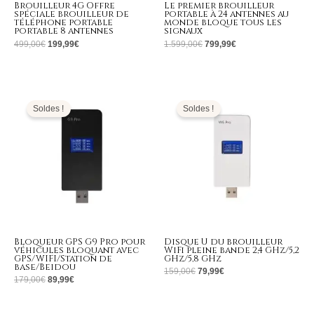
Brouilleur 4G Offre
Le premier brouilleur
spéciale brouilleur de
portable à 24 antennes au
téléphone portable
monde bloque tous les
portable 8 antennes
signaux
499,00
€
199,99
€
1.599,00
€
799,99
€
Le
Le
Le
Le
prix
prix
prix
prix
initial
actuel
initial
actuel
Soldes !
Soldes !
était :
est :
était :
est :
179,00€.
89,99€.
159,00€.
79,99€.
Bloqueur GPS G9 Pro pour
Disque U du brouilleur
véhicules bloquant avec
WiFi pleine bande 2,4 GHz/5,2
GPS/WIFI/Station de
GHz/5,8 GHz
base/Beidou
159,00
€
79,99
€
179,00
€
89,99
€