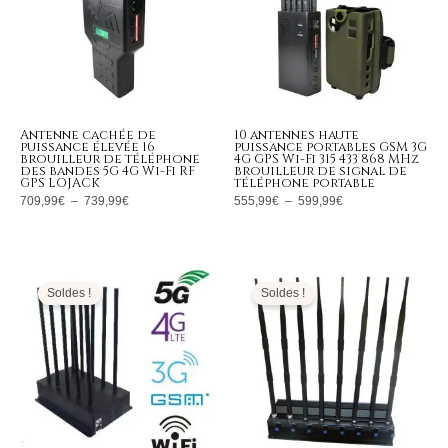
Antenne cachée de
10 antennes haute
puissance élevée 16
puissance portables GSM 3G
brouilleur de téléphone
4G GPS Wi-Fi 315 433 868 MHz
des bandes 5G 4G Wi-Fi RF
brouilleur de signal de
GPS LOJACK
téléphone portable
709,99
€
–
739,99
€
555,99
€
–
599,99
€
Le
Le
Le
Le
prix
prix
prix
prix
initial
actuel
initial
actuel
Soldes !
Soldes !
était :
est :
était :
est :
1.299,00€.
566,99€.
1.299,00€.
509,99€.