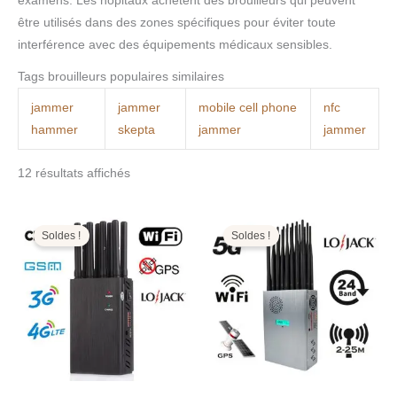
examens. Les hôpitaux achètent des brouilleurs qui peuvent
être utilisés dans des zones spécifiques pour éviter toute
interférence avec des équipements médicaux sensibles.
Tags brouilleurs populaires similaires
jammer
jammer
mobile cell phone
nfc
hammer
skepta
jammer
jammer
12 résultats affichés
Le
Le
Le
Le
prix
prix
prix
prix
initial
actuel
initial
actuel
Soldes !
Soldes !
était :
est :
était :
est :
499,00€.
199,99€.
1.599,00€.
799,99€.