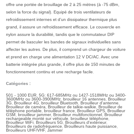
offre une portée de brouillage de 2 à 25 mètres (à -75 dBm,
selon la force du signal). Equipé de trois ventilateurs de
refroidissement internes et d’un dissipateur thermique plus
grand, il assure un refroidissement efficace. Le couvercle en
nylon assure la durabilité, tandis que le commutateur DIP
permet de basculer les bandes de signaux individuelles sans
affecter les autres. De plus, il comprend un chargeur de voiture
et prend en charge une alimentation 12 V DC/AC. Avec une
batterie intégrée plus grande, il offre plus de 150 minutes de
fonctionnement continu et une recharge facile.
Catégories :
501 - 1000 EUR
,
5G: 617-685MHz ou 1427-1518MHz ou 3400-
3600MHz ou 3600-3900MHz
,
brouilleur 16 antennes
,
Brouilleur
3G
,
Brouilleur 4G
,
brouilleur Bluetooth
,
Brouilleur d'antenne
,
Brouilleur de caméra
,
Brouilleur de talkie-walkie
,
Brouilleur de
téléphone portable
,
brouilleur france
,
Brouilleur GPS
,
Brouilleur
GSM
,
brouilleur jammer
,
Brouilleur multifonctionnel
,
Brouilleur
rechargeable monté sur véhicule
,
brouilleur téléphone
,
Brouilleur WiFi
,
Brouilleurs 5G
,
Brouilleurs d'extérieur
,
Brouilleurs de radiofréquence
,
Brouilleurs haute puissance
,
Brouilleurs UHF/VHF
,
Jammer