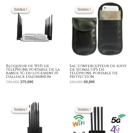
Le
Le
Le
Le
prix
prix
prix
prix
initial
actuel
initial
actuel
Soldes !
Soldes !
Soldes !
Soldes !
était :
est :
était :
est :
799,00€.
375,99€.
159,00€.
69,99€.
Bloqueur de WiFi de
Sac d’intercepteur de suivi
téléphone portable de la
de signal GPS de
bande 5G du logement 10
téléphone portable de
d’alliage d’aluminium
protection
799,00
€
375,99
€
159,00
€
69,99
€
Le
Le
Le
Le
prix
prix
prix
prix
initial
actuel
initial
actuel
Soldes !
Soldes !
Soldes !
Soldes !
était :
est :
était :
est :
699,00€.
339,99€.
1.399,00€.
689,99€.