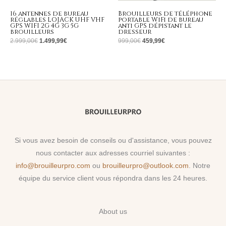
16 antennes de bureau
Brouilleurs de téléphone
réglables LOJACK UHF VHF
portable WiFi de bureau
GPS WIFI 2G 4G 3G 5G
anti GPS dépistant le
brouilleurs
dresseur
2.999,00
€
1.499,99
€
999,00
€
459,99
€
Si vous avez besoin de conseils ou d'assistance, vous pouvez
nous contacter aux adresses courriel suivantes :
info@brouilleurpro.com
ou
brouilleurpro@outlook.com
. Notre
équipe du service client vous répondra dans les 24 heures.
About us