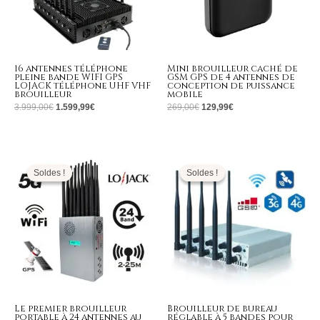
16 antennes téléphone
Mini brouilleur caché de
pleine bande WIFI GPS
GSM GPS de 4 antennes de
LOJACK téléphone UHF VHF
conception de puissance
brouilleur
mobile
3.999,00
€
1.599,99
€
269,00
€
129,99
€
Le
Le
Le
Le
prix
prix
prix
prix
initial
actuel
initial
actuel
Soldes !
Soldes !
Soldes !
Soldes !
était :
est :
était :
est :
1.599,00€.
799,99€.
499,00€.
299,99€.
Le premier brouilleur
Brouilleur de bureau
portable à 24 antennes au
réglable à 5 bandes pour