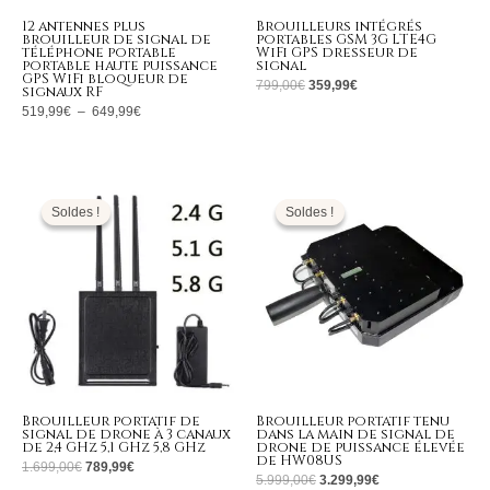
12 antennes plus
Brouilleurs intégrés
brouilleur de signal de
portables GSM 3G LTE4G
téléphone portable
WiFi GPS dresseur de
portable haute puissance
signal
GPS WiFi bloqueur de
799,00
€
359,99
€
signaux RF
519,99
€
–
649,99
€
Le
Le
Le
Le
prix
prix
prix
prix
initial
actuel
initial
actuel
Soldes !
Soldes !
Soldes !
Soldes !
était :
est :
était :
est :
1.699,00€.
789,99€.
5.999,00€.
3.299,99€.
Brouilleur portatif de
Brouilleur portatif tenu
signal de drone à 3 canaux
dans la main de signal de
de 2,4 GHz 5,1 GHz 5,8 GHz
drone de puissance élevée
de HW08US
1.699,00
€
789,99
€
5.999,00
€
3.299,99
€