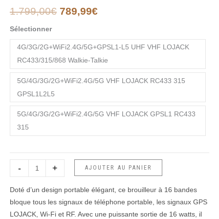
WiFi
1.799,00
€
789,99
€
GPS
Sélectionner
VHF
16
4G/3G/2G+WiFi2.4G/5G+GPSL1-L5 UHF VHF LOJACK
de
RC433/315/868 Walkie-Talkie
haute
performance
5G/4G/3G/2G+WiFi2.4G/5G VHF LOJACK RC433 315
5G
GPSL1L2L5
5G/4G/3G/2G+WiFi2.4G/5G VHF LOJACK GPSL1 RC433
315
-
+
AJOUTER AU PANIER
Doté d’un design portable élégant, ce brouilleur à 16 bandes
bloque tous les signaux de téléphone portable, les signaux GPS
LOJACK, Wi-Fi et RF. Avec une puissante sortie de 16 watts, il