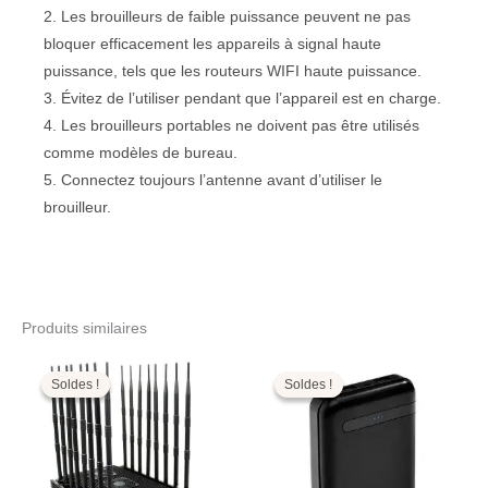
2. Les brouilleurs de faible puissance peuvent ne pas
bloquer efficacement les appareils à signal haute
puissance, tels que les routeurs WIFI haute puissance.
3. Évitez de l’utiliser pendant que l’appareil est en charge.
4. Les brouilleurs portables ne doivent pas être utilisés
comme modèles de bureau.
5. Connectez toujours l’antenne avant d’utiliser le
brouilleur.
Produits similaires
Le
Le
Le
Le
prix
prix
prix
prix
initial
actuel
initial
actuel
Soldes !
Soldes !
Soldes !
Soldes !
était :
est :
était :
est :
3.999,00€.
1.599,99€.
269,00€.
129,99€.