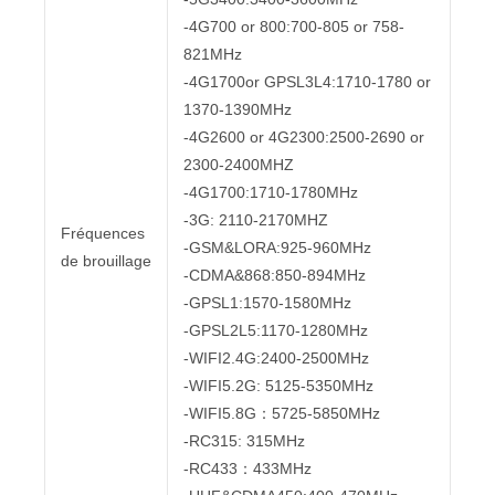
-4G700 or 800:700-805 or 758-
821MHz
-4G1700or GPSL3L4:1710-1780 or
1370-1390MHz
-4G2600 or 4G2300:2500-2690 or
2300-2400MHZ
-4G1700:1710-1780MHz
-3G: 2110-2170MHZ
Fréquences
-GSM&LORA:925-960MHz
de brouillage
-CDMA&868:850-894MHz
-GPSL1:1570-1580MHz
-GPSL2L5:1170-1280MHz
-WIFI2.4G:2400-2500MHz
-WIFI5.2G: 5125-5350MHz
-WIFI5.8G：5725-5850MHz
-RC315: 315MHz
-RC433：433MHz