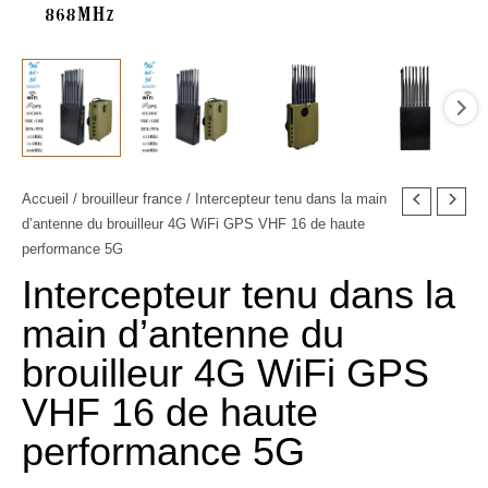
quantité
Accueil
/
brouilleur france
/ Intercepteur tenu dans la main
Le
Le
d’antenne du brouilleur 4G WiFi GPS VHF 16 de haute
de
prix
prix
performance 5G
Intercepteur
Intercepteur tenu dans la
tenu
initial
actuel
dans
main d’antenne du
était :
est :
la
brouilleur 4G WiFi GPS
main
1.799,00€.
789,99€.
d'antenne
VHF 16 de haute
du
performance 5G
brouilleur
4G