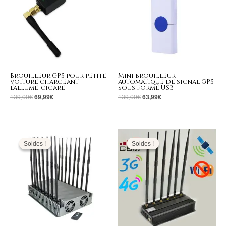
Brouilleur GPS pour petite
Mini brouilleur
voiture chargeant
automatique de signal GPS
l’allume-cigare
sous forme USB
139,00
€
69,99
€
139,00
€
63,99
€
Le
Le
Le
Le
prix
prix
prix
prix
initial
actuel
initial
actuel
Soldes !
Soldes !
Soldes !
Soldes !
était :
est :
était :
est :
2.999,00€.
1.499,99€.
999,00€.
459,99€.