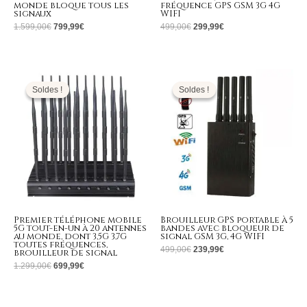
monde bloque tous les
fréquence GPS GSM 3G 4G
signaux
WIFI
1.599,00
€
799,99
€
499,00
€
299,99
€
Le
Le
Le
Le
prix
prix
prix
prix
initial
actuel
initial
actuel
Soldes !
Soldes !
Soldes !
Soldes !
était :
est :
était :
est :
1.299,00€.
699,99€.
499,00€.
239,99€.
Premier téléphone mobile
Brouilleur GPS portable à 5
5G tout-en-un à 20 antennes
bandes avec bloqueur de
au monde, dont 3,5G 3,7G
signal GSM 3G, 4G WIFI
toutes fréquences,
499,00
€
239,99
€
brouilleur de signal
1.299,00
€
699,99
€