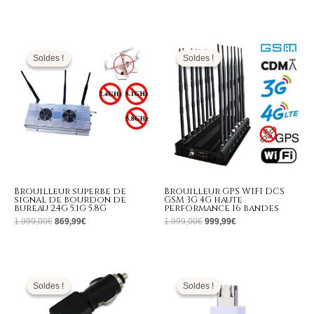
Le
Le
Le
Le
prix
prix
prix
prix
initial
actuel
initial
actuel
Soldes !
Soldes !
Soldes !
Soldes !
était :
est :
était :
est :
1.999,00€.
869,99€.
1.999,00€.
999,99€.
Brouilleur superbe de
Brouilleur GPS WIFI DCS
signal de bourdon de
GSM 3G 4G haute
bureau 2.4G 5.1G 5.8G
performance 16 bandes
1.999,00
€
869,99
€
1.999,00
€
999,99
€
Le
Le
Le
Le
prix
prix
prix
prix
initial
actuel
initial
actuel
Soldes !
Soldes !
Soldes !
Soldes !
était :
est :
était :
est :
139,00€.
69,99€.
139,00€.
63,99€.