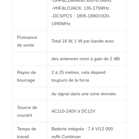
-UHF&CDMA450:400-470MHz
-VHF&LOJACK: 135-175MHz
-DCS/PCS：1805-1880/1920-
1990MHz
Puissance
Total 16 W, 1 W par bande avec
de sortie
des antennes omni à gain de 2 dBi
Rayon de
2 à 25 mètres, cela dépend
bourrage
toujours de la force
du signal dans une zone donnée.
Source de
AC110-240V à DC12V
courant
Temps de
Batterie intégrée : 7,4 V/12 000
travail
mAh Continuer