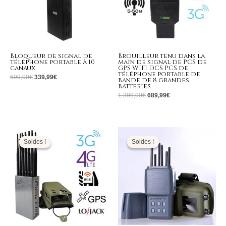
Bloqueur de signal de
Brouilleur tenu dans la
téléphone portable à 10
main de signal de PCS de
canaux
GPS WIFI DCS PCS de
téléphone portable de
699,00
€
339,99
€
bande de 8 grandes
batteries
1.399,00
€
689,99
€
Plage
Le
Le
de
prix
prix
prix :
initial
actuel
Soldes !
Soldes !
Soldes !
Soldes !
519,99€
était :
est :
à
799,00€.
359,99€.
649,99€