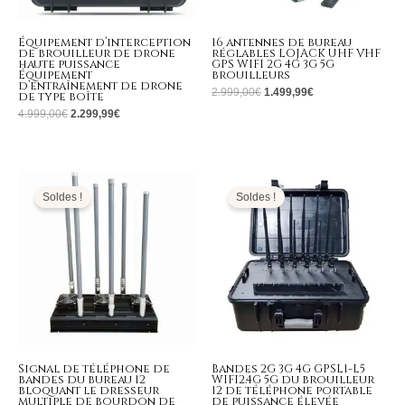
Équipement d’interception
16 antennes de bureau
de brouilleur de drone
réglables LOJACK UHF VHF
haute puissance
GPS WIFI 2G 4G 3G 5G
Équipement
brouilleurs
d’entraînement de drone
2.999,00
€
1.499,99
€
de type boîte
4.999,00
€
2.299,99
€
Le
Le
Le
Le
prix
prix
prix
prix
initial
actuel
initial
actuel
Soldes !
Soldes !
était :
est :
était :
est :
5.699,00€.
2.699,99€.
4.999,00€.
2.299,99€.
Signal de téléphone de
Bandes 2G 3G 4G GPSL1-L5
bandes du bureau 12
WIFI2.4G 5G du brouilleur
bloquant le dresseur
12 de téléphone portable
multiple de bourdon de
de puissance élevée