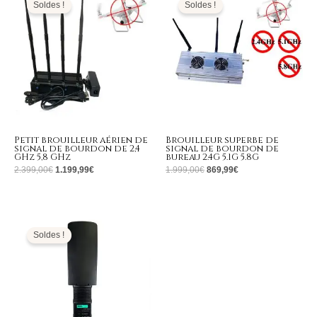
initial
actuel
initial
actuel
Soldes !
Soldes !
était :
est :
était :
est :
2.399,00€.
1.199,99€.
1.999,00€.
869,99€.
Petit brouilleur aérien de
Brouilleur superbe de
signal de bourdon de 2,4
signal de bourdon de
GHz 5,8 GHz
bureau 2.4G 5.1G 5.8G
2.399,00
€
1.199,99
€
1.999,00
€
869,99
€
Le
Le
prix
prix
initial
actuel
Soldes !
était :
est :
4.699,00€.
2.099,99€.