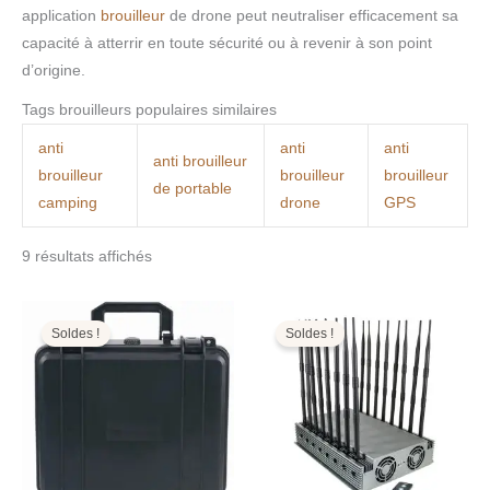
application
brouilleur
de drone peut neutraliser efficacement sa
capacité à atterrir en toute sécurité ou à revenir à son point
d’origine.
Tags brouilleurs populaires similaires
anti
anti
anti
anti brouilleur
brouilleur
brouilleur
brouilleur
de portable
camping
drone
GPS
9 résultats affichés
Le
Le
Le
Le
prix
prix
prix
prix
initial
actuel
initial
actuel
Soldes !
Soldes !
était :
est :
était :
est :
4.999,00€.
2.299,99€.
2.999,00€.
1.499,99€.