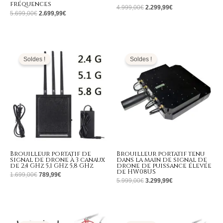
fréquences
4.999,00
€
2.299,99
€
5.699,00
€
2.699,99
€
Le
Le
Le
Le
prix
prix
prix
prix
initial
actuel
initial
actuel
Soldes !
Soldes !
était :
est :
était :
est :
1.699,00€.
789,99€.
5.999,00€.
3.299,99€.
Brouilleur portatif de
Brouilleur portatif tenu
signal de drone à 3 canaux
dans la main de signal de
de 2,4 GHz 5,1 GHz 5,8 GHz
drone de puissance élevée
de HW08US
1.699,00
€
789,99
€
5.999,00
€
3.299,99
€
Le
Le
Le
Le
prix
prix
prix
prix