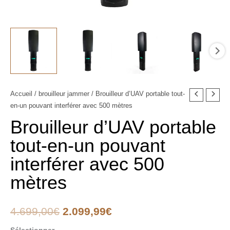
quantité
Accueil
/
brouilleur jammer
/ Brouilleur d’UAV portable tout-
Le
Le
en-un pouvant interférer avec 500 mètres
de
prix
prix
Brouilleur
Brouilleur d’UAV portable
d'UAV
initial
actuel
tout-en-un pouvant
portable
était :
est :
interférer avec 500
tout-
en-
4.699,00€.
2.099,99€.
mètres
un
pouvant
4.699,00
€
2.099,99
€
interférer
avec