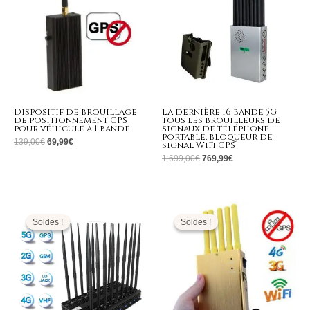
Dispositif de brouillage
La dernière 16 bande 5G
de positionnement GPS
tous les brouilleurs de
pour véhicule à 1 bande
signaux de téléphone
portable, bloqueur de
139,00
€
69,99
€
signal WiFi GPS
1.699,00
€
769,99
€
Le
Le
Le
Le
prix
prix
prix
prix
initial
actuel
initial
actuel
Soldes !
Soldes !
Soldes !
Soldes !
était :
est :
était :
est :
1.399,00€.
669,99€.
399,00€.
169,99€.