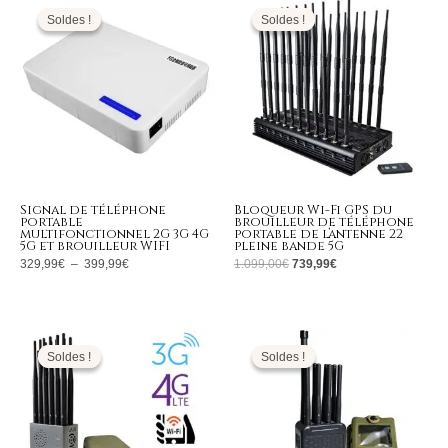
de
prix
prix
prix :
initial
actuel
Soldes !
Soldes !
Soldes !
Soldes !
329,99€
était :
est :
à
1.099,00€.
739,99€.
399,99€
Signal de téléphone
Bloqueur Wi-Fi GPS du
portable
brouilleur de téléphone
multifonctionnel 2G 3G 4G
portable de l’antenne 22
5G et brouilleur WIFI
pleine bande 5G
329,99
€
–
399,99
€
1.099,00
€
739,99
€
Plage
Le
Le
de
prix
prix
prix :
initial
actuel
Soldes !
Soldes !
Soldes !
Soldes !
519,99€
était :
est :
à
799,00€.
379,99€.
649,99€