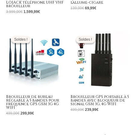
LOJACK téléphone UHF VHF
l’allume-cigare
brouilleur
139,00
€
69,99
€
3.999,00
€
1.599,99
€
Le
Le
Le
Le
prix
prix
prix
prix
initial
actuel
initial
actuel
Soldes !
Soldes !
Soldes !
Soldes !
était :
est :
était :
est :
499,00€.
299,99€.
499,00€.
239,99€.
Brouilleur de bureau
Brouilleur GPS portable à 5
réglable à 5 bandes pour
bandes avec bloqueur de
fréquence GPS GSM 3G 4G
signal GSM 3G, 4G WIFI
WIFI
499,00
€
239,99
€
499,00
€
299,99
€
Plage
Le
Le