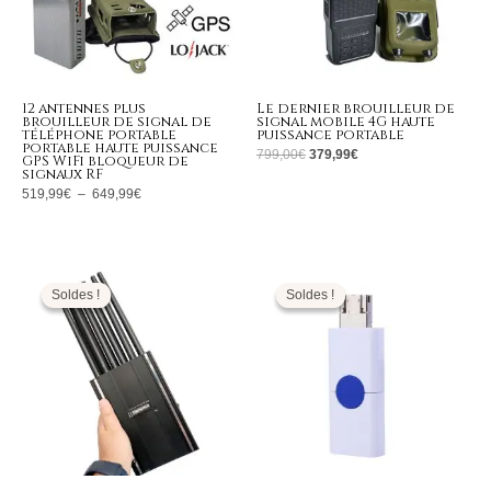
12 antennes plus
Le dernier brouilleur de
brouilleur de signal de
signal mobile 4G haute
téléphone portable
puissance portable
portable haute puissance
799,00
€
379,99
€
GPS WiFi bloqueur de
signaux RF
519,99
€
–
649,99
€
Le
Le
Le
Le
prix
prix
prix
prix
initial
actuel
initial
actuel
Soldes !
Soldes !
Soldes !
Soldes !
était :
est :
était :
est :
1.399,00€.
599,99€.
139,00€.
63,99€.