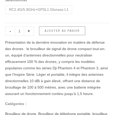
Sélectionner
500
mètres
RC2.4G/5.8GHz+GPSL1 Glonass L1
-
+
AJOUTER AU PANIER
Présentation de la dernière innovation en matière de défense
des drones : le brouilleur de signal de drone compact tout-en-
un, équipé d’antennes directionnelles pour neutraliser
efficacement 100 % des drones, y compris les modèles
populaires comme les séries Dji Phantom 4 et Phantom 3, ainsi
que l’Inspire Série. Léger et portable, il intègre des antennes
directionnelles 10 dBi à gain élevé, offrant une distance de
brouillage de 100 à 500 mètres, avec une batterie intégrée
assurant un fonctionnement continu jusqu’à 1,5 heure.
Catégories :
Brouilleur de drone
,
Brouilleur de téléphone portable
,
brouilleur