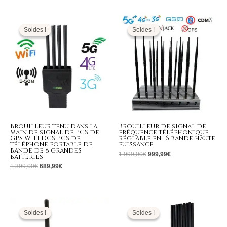
Le
Le
Le
Le
prix
prix
prix
prix
initial
actuel
initial
actuel
Soldes !
Soldes !
Soldes !
Soldes !
était :
est :
était :
est :
1.399,00€.
689,99€.
1.999,00€.
999,99€.
Brouilleur tenu dans la
Brouilleur de signal de
main de signal de PCS de
fréquence téléphonique
GPS WIFI DCS PCS de
réglable en 16 bande haute
téléphone portable de
puissance
bande de 8 grandes
1.999,00
€
999,99
€
batteries
1.399,00
€
689,99
€
Le
Le
Le
Le
prix
prix
prix
prix
initial
actuel
initial
actuel
Soldes !
Soldes !
Soldes !
Soldes !
était :
est :
était :
est :
139,00€.
69,99€.
1.699,00€.
769,99€.