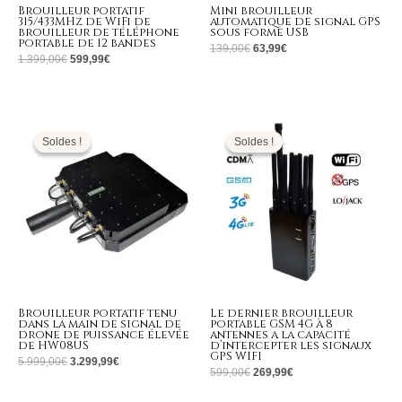
Brouilleur portatif
Mini brouilleur
315/433MHz de WiFi de
automatique de signal GPS
brouilleur de téléphone
sous forme USB
portable de 12 bandes
139,00
€
63,99
€
1.399,00
€
599,99
€
Le
Le
Le
Le
prix
prix
prix
prix
initial
actuel
initial
actuel
Soldes !
Soldes !
Soldes !
Soldes !
était :
est :
était :
est :
5.999,00€.
3.299,99€.
599,00€.
269,99€.
Brouilleur portatif tenu
Le dernier brouilleur
dans la main de signal de
portable GSM 4G à 8
drone de puissance élevée
antennes a la capacité
de HW08US
d’intercepter les signaux
GPS WIFI
5.999,00
€
3.299,99
€
599,00
€
269,99
€