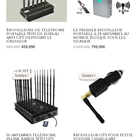
Brouilleurs de téléphone
Le premier brouilleur
portable WiFi de bureau
portable à 24 antennes au
anti GPS dépistant le
monde bloque tous les
dresseur
signaux
999,00
€
459,99
€
1.599,00
€
799,99
€
Le
Le
Le
Le
prix
prix
prix
prix
initial
actuel
initial
actuel
Soldes !
Soldes !
Soldes !
Soldes !
était :
est :
était :
est :
3.999,00€.
1.599,99€.
139,00€.
69,99€.
16 antennes téléphone
Brouilleur GPS pour petite
pleine bande WIFI GPS
voiture chargeant