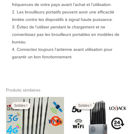
fréquences de votre pays avant l’achat et l’utilisation.
2. Les brouilleurs portatifs peuvent avoir une efficacité
limitée contre les dispositifs à signal haute puissance.
3. Évitez de l’utiliser pendant le chargement et ne
convertissez pas les brouilleurs portables en modèles de
bureau.
4. Connectez toujours l’antenne avant utilisation pour
garantir un bon fonctionnement.
Produits similaires
Le
Le
Le
Le
prix
prix
prix
prix
initial
actuel
initial
actuel
Soldes !
Soldes !
Soldes !
Soldes !
était :
est :
était :
est :
999,00€.
459,99€.
1.599,00€.
799,99€.