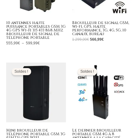
10 antennes haute
Brouilleur de signal GSM,
puissance portables GSM 3G
wi-fi, GPS, haute
4G GPS Wi-Fi 315 433 868 MHz
performance, 3G, 4G, 5G, 10
brouilleur de signal de
canaux, bureau
téléphone portable
1.299,00
€
566,99
€
555,99
€
–
599,99
€
Le
Le
Le
Le
prix
prix
prix
prix
initial
actuel
initial
actuel
Soldes !
Soldes !
était :
est :
était :
est :
189,00€.
89,99€.
599,00€.
269,99€.
Mini brouilleur de
Le dernier brouilleur
téléphone portable GSM 3G
portable GSM 4G à 8
(UMTS) GPS WIFI
antennes a la capacité