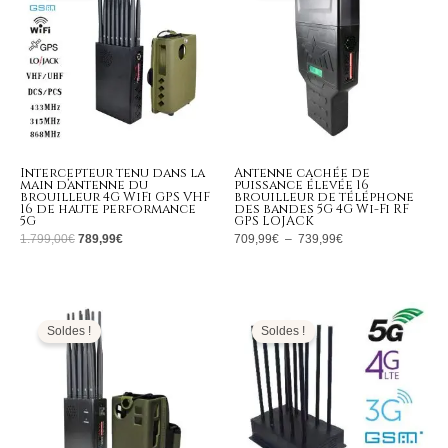
1.799,00€.
789,99€.
à
739,99€
Intercepteur tenu dans la
Antenne cachée de
main d’antenne du
puissance élevée 16
brouilleur 4G WiFi GPS VHF
brouilleur de téléphone
16 de haute performance
des bandes 5G 4G Wi-Fi RF
5G
GPS LOJACK
1.799,00
€
789,99
€
709,99
€
–
739,99
€
Plage
Le
Le
de
prix
prix
prix :
initial
actuel
Soldes !
Soldes !
555,99€
était :
est :
à
1.299,00€.
566,99€.
599,99€