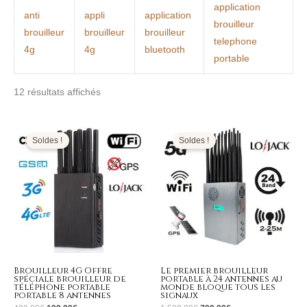
application
anti
appli
application
brouilleur
brouilleur
brouilleur
brouilleur
telephone
4g
4g
bluetooth
portable
12 résultats affichés
Le
Le
Le
Le
prix
prix
prix
prix
initial
actuel
initial
actuel
Soldes !
Soldes !
était :
est :
était :
est :
499,00€.
199,99€.
1.599,00€.
799,99€.
Brouilleur 4G Offre
Le premier brouilleur
spéciale brouilleur de
portable à 24 antennes au
téléphone portable
monde bloque tous les
portable 8 antennes
signaux