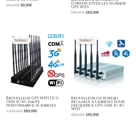
d’intercepter les signaux
189,00
€
89,99
€
GPS WIFI
599,00
€
269,99
€
Le
Le
Le
Le
prix
prix
prix
prix
initial
actuel
initial
actuel
Soldes !
Soldes !
était :
est :
était :
est :
1.999,00€.
999,99€.
499,00€.
299,99€.
Brouilleur GPS WIFI DCS
Brouilleur de bureau
GSM 3G 4G haute
réglable à 5 bandes pour
performance 16 bandes
fréquence GPS GSM 3G 4G
WIFI
1.999,00
€
999,99
€
499,00
€
299,99
€