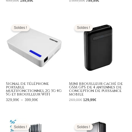
499,00
€
199,99
€
1.599,00
€
799,99
€
Plage
Le
Le
de
prix
prix
prix :
initial
actuel
Soldes !
Soldes !
329,99€
était :
est :
à
269,00€.
129,99€.
399,99€
Signal de téléphone
Mini brouilleur caché de
portable
GSM GPS de 4 antennes de
multifonctionnel 2G 3G 4G
conception de puissance
5G et brouilleur WIFI
mobile
329,99
€
–
399,99
€
269,00
€
129,99
€
Le
Le
Plage
prix
prix
de
initial
actuel
prix :
Soldes !
Soldes !
était :
est :
709,99€