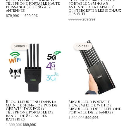
Brouilleur de signal de
Le dernier brouilleur
téléphone portable haute
portable GSM 4G à 8
puissance 3G 4G 5G à 12
antennes a la capacité
antennes
d’intercepter les signaux
GPS WIFI
679,99
€
–
699,99
€
599,00
€
269,99
€
Le
Le
Le
Le
prix
prix
prix
prix
initial
actuel
initial
actuel
Soldes !
Soldes !
était :
est :
était :
est :
1.399,00€.
689,99€.
1.399,00€.
599,99€.
Brouilleur tenu dans la
Brouilleur portatif
main de signal de PCS de
315/433MHz de WiFi de
GPS WIFI DCS PCS de
brouilleur de téléphone
téléphone portable de
portable de 12 bandes
bande de 8 grandes
1.399,00
€
599,99
€
batteries
1.399,00
€
689,99
€