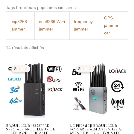
Tags brouilleurs populaires similaires
GPS
esp8266
esp8266 WiFi
frequency
jammer
jammer
jammer
jammer
car
14 résultats affichés
Le
Le
Le
Le
prix
prix
prix
prix
initial
actuel
initial
actuel
Soldes !
Soldes !
était :
est :
était :
est :
499,00€.
199,99€.
1.599,00€.
799,99€.
Brouilleur 4G Offre
Le premier brouilleur
spéciale brouilleur de
portable à 24 antennes au
téléphone portable
monde bloque tous les