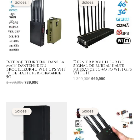
initial
actuel
initial
actuel
Soldes !
Soldes !
était :
est :
était :
est :
1.799,00€.
789,99€.
1.399,00€.
669,99€.
Intercepteur tenu dans la
Dernier brouilleur de
main d’antenne du
signal de bureau haute
brouilleur 4G WiFi GPS VHF
puissance 5G 4G 3G WIFI GPS
16 de haute performance
VHF UHF
5G
1.399,00
€
669,99
€
1.799,00
€
789,99
€
Le
Le
Le
Le
prix
prix
prix
prix
initial
actuel
initial
actuel
Soldes !
Soldes !
était :
est :
était :
est :
189,00€.
89,99€.
529,00€.
259,99€.