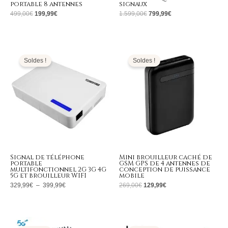
portable 8 antennes
signaux
499,00
€
199,99
€
1.599,00
€
799,99
€
Plage
Le
Le
de
prix
prix
prix :
initial
actuel
Soldes !
Soldes !
329,99€
était :
est :
à
269,00€.
129,99€.
399,99€
Signal de téléphone
Mini brouilleur caché de
portable
GSM GPS de 4 antennes de
multifonctionnel 2G 3G 4G
conception de puissance
5G et brouilleur WIFI
mobile
329,99
€
–
399,99
€
269,00
€
129,99
€
Le
Le
Le
Le
prix
prix
prix
prix