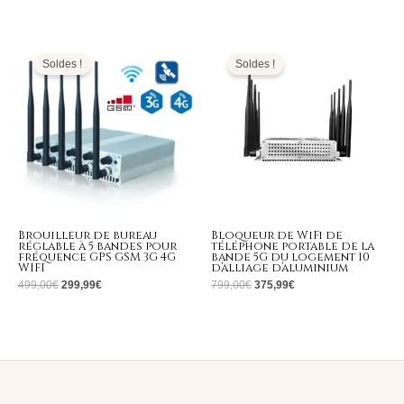
Le
Le
Le
Le
prix
prix
prix
prix
initial
actuel
initial
actuel
Soldes !
Soldes !
était :
est :
était :
est :
499,00€.
299,99€.
799,00€.
375,99€.
Brouilleur de bureau
Bloqueur de WiFi de
réglable à 5 bandes pour
téléphone portable de la
fréquence GPS GSM 3G 4G
bande 5G du logement 10
WIFI
d’alliage d’aluminium
499,00
€
299,99
€
799,00
€
375,99
€