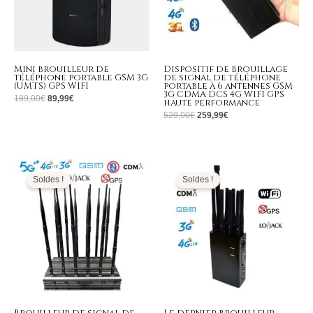
Mini brouilleur de
Dispositif de brouillage
téléphone portable GSM 3G
de signal de téléphone
(UMTS) GPS WIFI
portable à 6 antennes GSM
3G CDMA DCS 4G WIFI GPS
189,00
€
89,99
€
haute performance
529,00
€
259,99
€
Plage
Le
Le
de
prix
prix
prix :
initial
actuel
Soldes !
Soldes !
679,99€
était :
est :
à
599,00€.
269,99€.
699,99€