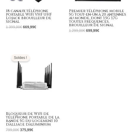
18 canaux téléphone
Premier téléphone mobile
portable WiFi VHF UHF
5G tout-en-un à 20 antennes
Lojack brouilleur de
au monde, dont 3,5G 3,7G
signal
toutes fréquences,
brouilleur de signal
1.399,00
€
669,99
€
1.299,00
€
699,99
€
Le
Le
prix
prix
initial
actuel
Soldes !
était :
est :
799,00€.
375,99€.
Bloqueur de WiFi de
téléphone portable de la
bande 5G du logement 10
d’alliage d’aluminium
799,00
€
375,99
€