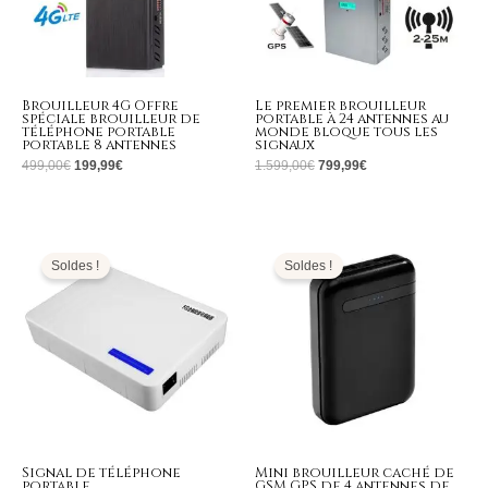
Brouilleur 4G Offre
Le premier brouilleur
spéciale brouilleur de
portable à 24 antennes au
téléphone portable
monde bloque tous les
portable 8 antennes
signaux
499,00
€
199,99
€
1.599,00
€
799,99
€
Plage
Le
Le
de
prix
prix
prix :
initial
actuel
Soldes !
Soldes !
329,99€
était :
est :
à
269,00€.
129,99€.
399,99€
Signal de téléphone
Mini brouilleur caché de
portable
GSM GPS de 4 antennes de