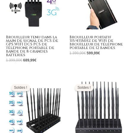
Brouilleur tenu dans la
Brouilleur portatif
main de signal de PCS de
315/433MHz de WiFi de
GPS WIFI DCS PCS de
brouilleur de téléphone
téléphone portable de
portable de 12 bandes
bande de 8 grandes
1.399,00
€
599,99
€
batteries
1.399,00
€
689,99
€
Le
Le
Le
Le
prix
prix
prix
prix
initial
actuel
initial
actuel
Soldes !
Soldes !
était :
est :
était :
est :
1.399,00€.
669,99€.
1.299,00€.
699,99€.