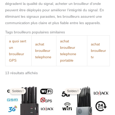
dégradent la qualité du signal, acheter un brouilleur d’onde
peuvent être déployés pour améliorer l’intégrité du signal. En
éliminant les signaux parasites, les brouilleurs assurent une
communication plus claire et plus fiable entre les appareils.
Tags brouilleurs populaires similaires
a quoi sert
achat
achat
achat
un
brouilleur
brouilleur
brouilleur
brouilleur
telephone
telephone
tv
GPS
portable
13 résultats affichés
Le
Le
Le
Le
prix
prix
prix
prix
initial
actuel
initial
actuel
Soldes !
Soldes !
était :
est :
était :
est :
499,00€.
199,99€.
1.599,00€.
799,99€.