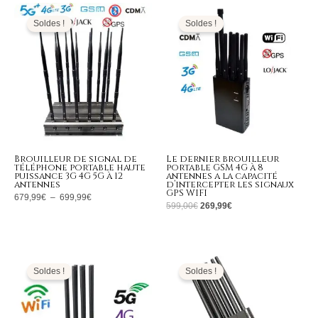
Plage
Le
Le
de
prix
prix
prix :
initial
actuel
Soldes !
Soldes !
679,99€
était :
est :
à
599,00€.
269,99€.
699,99€
Brouilleur de signal de
Le dernier brouilleur
téléphone portable haute
portable GSM 4G à 8
puissance 3G 4G 5G à 12
antennes a la capacité
antennes
d’intercepter les signaux
GPS WIFI
679,99
€
–
699,99
€
599,00
€
269,99
€
Le
Le
Le
Le
prix
prix
prix
prix
initial
actuel
initial
actuel
Soldes !
Soldes !
était :
est :
était :
est :
1.399,00€.
689,99€.
1.399,00€.
599,99€.