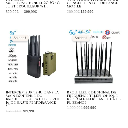
multifonctionnel 2G 3G 4G
conception de puissance
5G et brouilleur WIFI
mobile
329,99
€
–
399,99
€
269,00
€
129,99
€
Le
Le
Le
Le
prix
prix
prix
prix
initial
actuel
initial
actuel
Soldes !
Soldes !
était :
est :
était :
est :
1.799,00€.
789,99€.
1.999,00€.
999,99€.
Intercepteur tenu dans la
Brouilleur de signal de
main d’antenne du
fréquence téléphonique
brouilleur 4G WiFi GPS VHF
réglable en 16 bande haute
16 de haute performance
puissance
5G
1.999,00
€
999,99
€
1.799,00
€
789,99
€