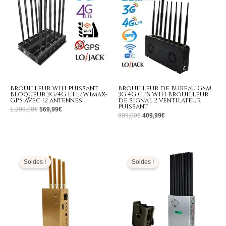
1.299,00€.
569,99€.
999,00€.
409,99€.
Brouilleur WiFi puissant
Brouilleur de bureau GSM
bloqueur 3G/4G LTE/Wimax-
3G 4G GPS WiFi brouilleur
GPS avec 12 antennes
de signal 2 ventilateur
puissant
1.299,00
€
569,99
€
999,00
€
409,99
€
Le
Le
Le
Le
prix
prix
prix
prix
initial
actuel
initial
actuel
Soldes !
Soldes !
était :
est :
était :
est :
399,00€.
169,99€.
1.699,00€.
769,99€.