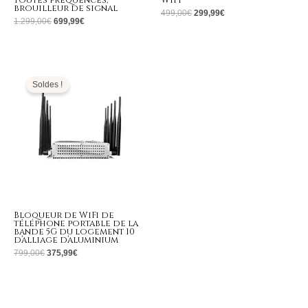
toutes fréquences,
WIFI
brouilleur de signal
499,00
€
299,99
€
1.299,00
€
699,99
€
Le
Le
prix
prix
initial
actuel
Soldes !
était :
est :
799,00€.
375,99€.
Bloqueur de WiFi de
téléphone portable de la
bande 5G du logement 10
d’alliage d’aluminium
799,00
€
375,99
€