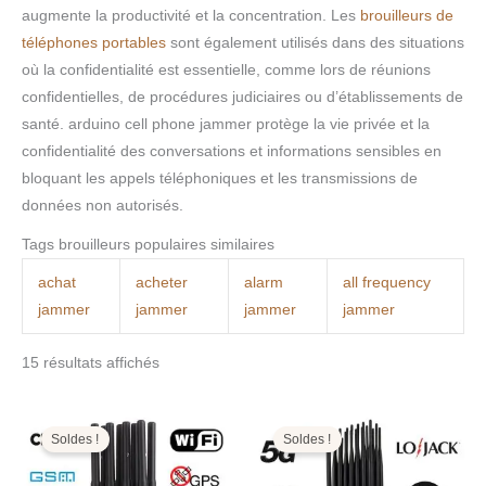
augmente la productivité et la concentration. Les
brouilleurs de
téléphones portables
sont également utilisés dans des situations
où la confidentialité est essentielle, comme lors de réunions
confidentielles, de procédures judiciaires ou d’établissements de
santé. arduino cell phone jammer protège la vie privée et la
confidentialité des conversations et informations sensibles en
bloquant les appels téléphoniques et les transmissions de
données non autorisés.
Tags brouilleurs populaires similaires
achat
acheter
alarm
all frequency
jammer
jammer
jammer
jammer
15 résultats affichés
Le
Le
Le
Le
prix
prix
prix
prix
initial
actuel
initial
actuel
Soldes !
Soldes !
était :
est :
était :
est :
499,00€.
199,99€.
1.599,00€.
799,99€.