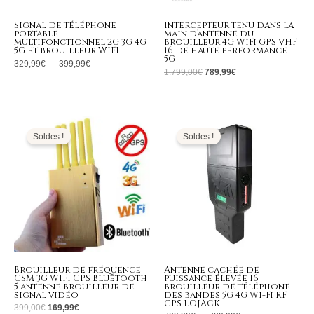
Signal de téléphone
Intercepteur tenu dans la
portable
main d’antenne du
multifonctionnel 2G 3G 4G
brouilleur 4G WiFi GPS VHF
5G et brouilleur WIFI
16 de haute performance
5G
329,99
€
–
399,99
€
1.799,00
€
789,99
€
Le
Le
Plage
prix
prix
de
initial
actuel
prix :
Soldes !
Soldes !
était :
est :
709,99€
399,00€.
169,99€.
à
739,99€
Brouilleur de fréquence
Antenne cachée de
GSM 3G WIFI GPS Bluetooth
puissance élevée 16
5 antenne brouilleur de
brouilleur de téléphone
signal vidéo
des bandes 5G 4G Wi-Fi RF
GPS LOJACK
399,00
€
169,99
€