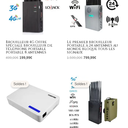
Brouilleur 4G Offre
Le premier brouilleur
spéciale brouilleur de
portable à 24 antennes au
téléphone portable
monde bloque tous les
portable 8 antennes
signaux
499,00
€
199,99
€
1.599,00
€
799,99
€
Plage
Le
Le
de
prix
prix
prix :
initial
actuel
Soldes !
Soldes !
329,99€
était :
est :
à
1.799,00€.
789,99€.
399,99€