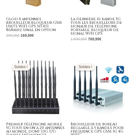
Glod 4 antennes
La dernière 16 bande 5G
brouilleur bloqueur GSM
tous les brouilleurs de
UMTS WIFI GPS 315 433
signaux de téléphone
868mhz sinal en option
portable, bloqueur de
signal WiFi GPS
399,00
€
169,99
€
1.699,00
€
769,99
€
Le
Le
Le
Le
prix
prix
prix
prix
initial
actuel
initial
actuel
Soldes !
Soldes !
était :
est :
était :
est :
1.299,00€.
699,99€.
499,00€.
299,99€.
Premier téléphone mobile
Brouilleur de bureau
5G tout-en-un à 20 antennes
réglable à 5 bandes pour
au monde, dont 3,5G 3,7G
fréquence GPS GSM 3G 4G