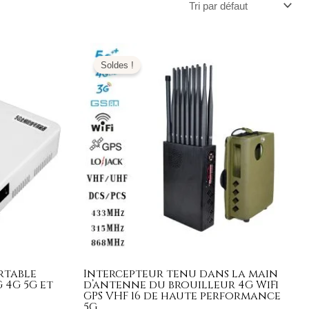
Le
Le
prix
prix
Soldes !
initial
actuel
était :
est :
1.799,00€.
789,99€.
rtable
Intercepteur tenu dans la main
 4G 5G et
d’antenne du brouilleur 4G WiFi
GPS VHF 16 de haute performance
5G