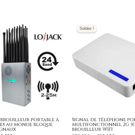
e
Le
Plage
ix
prix
de
Soldes !
tial
actuel
prix :
it :
est :
329,99€
599,00€.
799,99€.
à
399,99€
 brouilleur portable à
Signal de téléphone po
es au monde bloque
multifonctionnel 2G 3G
ignaux
brouilleur WIFI