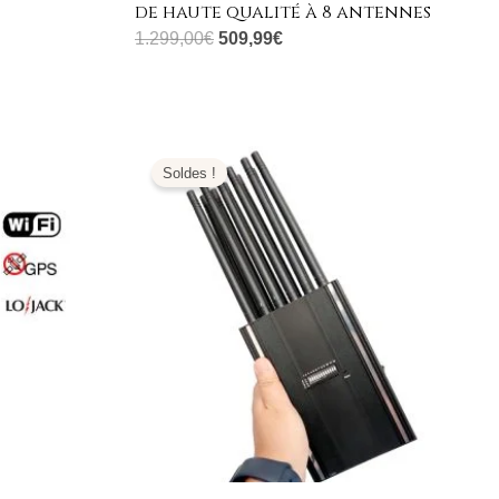
de haute qualité à 8 antennes
1.299,00
€
509,99
€
Le
Le
prix
prix
Soldes !
initial
actuel
était :
est :
1.399,00€.
599,99€.