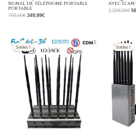
signal de téléphone portable
avec 12 a
portable
1.299,00
€
5
799,00
€
349,99
€
Plage
de
Soldes !
Soldes !
prix :
679,99€
à
699,99€