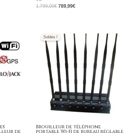
1.799,00
€
789,99
€
Le
Le
prix
prix
Soldes !
initial
actuel
était :
est :
1.299,00€.
509,99€.
es
Brouilleur de téléphone
illeur de
portable Wi-Fi de bureau réglable