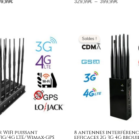
99,99
€
329,99
€
–
399,99
€
e
Le
Le
Le
ix
prix
prix
prix
Soldes !
tial
actuel
initial
actuel
it :
est :
était :
est :
299,00€.
569,99€.
1.099,00€.
489,99€.
 WiFi puissant
8 antennes interférenc
3G/4G LTE/Wimax-GPS
efficaces 2G 3G 4G brou