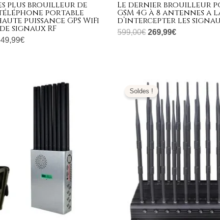
s plus brouilleur de
Le dernier brouilleur 
 téléphone portable
GSM 4G à 8 antennes a l
aute puissance GPS WiFi
d’intercepter les signau
de signaux RF
599,00
€
269,99
€
649,99
€
e
Le
Le
Le
ix
prix
prix
prix
Soldes !
tial
actuel
initial
actuel
it :
est :
était :
est :
699,00€.
769,99€.
1.299,00€.
699,99€.