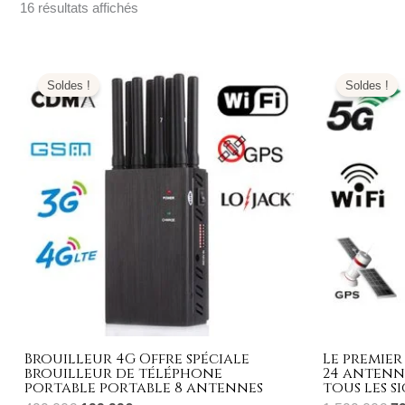
16 résultats affichés
Le
Le
L
prix
prix
pr
Soldes !
Soldes !
initial
actuel
ini
était :
est :
éta
499,00€.
199,99€.
1.
Brouilleur 4G Offre spéciale
Le premier
brouilleur de téléphone
24 antenn
portable portable 8 antennes
tous les s