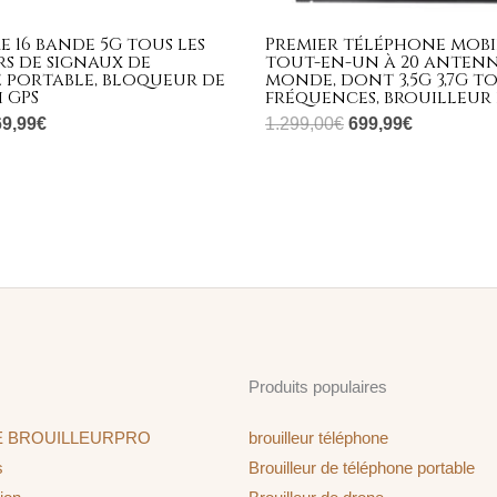
e 16 bande 5G tous les
Premier téléphone mobi
s de signaux de
tout-en-un à 20 antenn
 portable, bloqueur de
monde, dont 3,5G 3,7G t
i GPS
fréquences, brouilleur 
69,99
€
1.299,00
€
699,99
€
Produits populaires
E BROUILLEURPRO
brouilleur téléphone
s
Brouilleur de téléphone portable