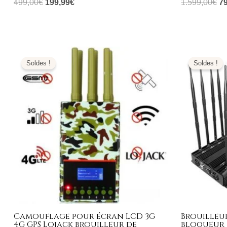
499,00
€
199,99
€
1.599,00
€
7
Le
Le
L
prix
prix
pr
Soldes !
Soldes !
initial
actuel
ini
était :
est :
éta
799,00€.
349,99€.
1.
Camouflage pour écran LCD 3G
Brouilleur
4G GPS Lojack brouilleur de
bloqueur 