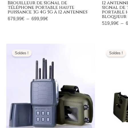
Brouilleur de signal de
12 antenne
téléphone portable haute
signal de
puissance 3G 4G 5G à 12 antennes
portable h
bloqueur 
679,99
€
–
699,99
€
519,99
€
–
Le
Le
L
prix
prix
pr
Soldes !
Soldes !
initial
actuel
ini
était :
est :
éta
799,00€.
359,99€.
1.