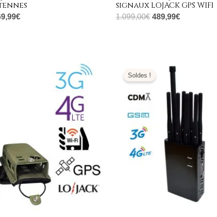
ntennes
signaux LOJACK GPS WIFI
69,99
€
1.099,00
€
489,99
€
Plage
Le
Le
de
prix
prix
Soldes !
prix :
initial
actuel
519,99€
était :
est :
à
599,00€.
269,99€.
649,99€