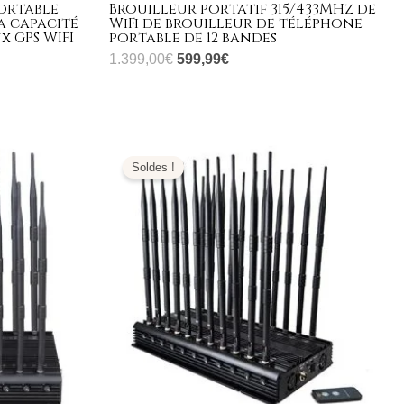
portable
Brouilleur portatif 315/433MHz de
a capacité
WiFi de brouilleur de téléphone
x GPS WIFI
portable de 12 bandes
1.399,00
€
599,99
€
Le
Le
prix
prix
Soldes !
initial
actuel
était :
est :
1.099,00€.
739,99€.