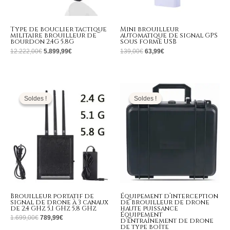
Type de bouclier tactique
Mini brouilleur
militaire brouilleur de
automatique de signal GPS
bourdon 2.4G 5.8G
sous forme USB
12.222,00
€
5.899,99
€
139,00
€
63,99
€
Le
Le
Le
Le
prix
prix
prix
prix
initial
actuel
initial
actuel
Soldes !
Soldes !
Soldes !
Soldes !
était :
est :
était :
est :
1.699,00€.
789,99€.
4.999,00€.
2.299,99€.
Brouilleur portatif de
Équipement d’interception
signal de drone à 3 canaux
de brouilleur de drone
de 2,4 GHz 5,1 GHz 5,8 GHz
haute puissance
Équipement
1.699,00
€
789,99
€
d’entraînement de drone
de type boîte