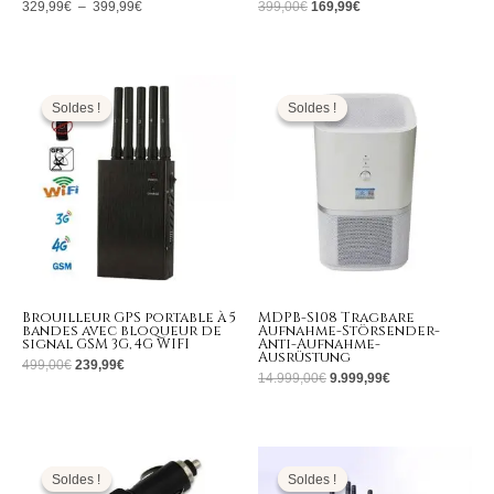
329,99
€
–
399,99
€
399,00
€
169,99
€
Le
Le
Le
Le
prix
prix
prix
prix
initial
actuel
initial
actuel
Soldes !
Soldes !
Soldes !
Soldes !
était :
est :
était :
est :
499,00€.
239,99€.
14.999,00€.
9.999,99€.
Brouilleur GPS portable à 5
MDPB-S108 Tragbare
bandes avec bloqueur de
Aufnahme-Störsender-
signal GSM 3G, 4G WIFI
Anti-Aufnahme-
Ausrüstung
499,00
€
239,99
€
14.999,00
€
9.999,99
€
Le
Le
Le
Le
prix
prix
prix
prix
initial
actuel
initial
actuel
Soldes !
Soldes !
Soldes !
Soldes !
était :
est :
était :
est :