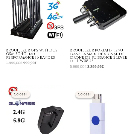
Brouilleur GPS WIFI DCS
Brouilleur portatif tenu
GSM 3G 4G haute
dans la main de signal de
performance 16 bandes
drone de puissance élevée
de HW08US
1.999,00
€
999,99
€
5.999,00
€
3.299,99
€
Le
Le
Le
Le
prix
prix
prix
prix
initial
actuel
initial
actuel
Soldes !
Soldes !
Soldes !
Soldes !
était :
est :
était :
est :
12.222,00€.
5.899,99€.
139,00€.
63,99€.