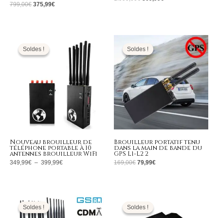
799,00
€
375,99
€
Plage
Le
Le
de
prix
prix
prix :
initial
actuel
Soldes !
Soldes !
Soldes !
Soldes !
349,99€
était :
est :
à
169,00€.
79,99€.
399,99€
Nouveau brouilleur de
Brouilleur portatif tenu
téléphone portable à 10
dans la main de bande du
antennes brouilleur WiFi
GPS L1-L2 2
349,99
€
–
399,99
€
169,00
€
79,99
€
Le
Le
Le
Le
prix
prix
prix
prix
initial
actuel
initial
actuel
Soldes !
Soldes !
Soldes !
Soldes !
était :
est :
était :
est :
1.999,00€.
999,99€.
5.999,00€.
3.299,99€.