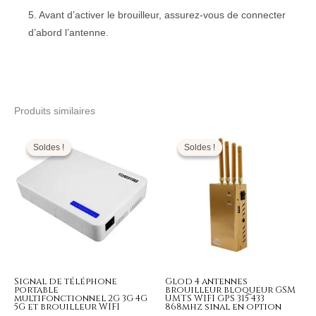
5. Avant d’activer le brouilleur, assurez-vous de connecter
d’abord l’antenne.
Produits similaires
Plage
Le
Le
de
prix
prix
prix :
initial
actuel
Soldes !
Soldes !
Soldes !
Soldes !
329,99€
était :
est :
à
399,00€.
169,99€.
399,99€
Signal de téléphone
Glod 4 antennes
portable
brouilleur bloqueur GSM
multifonctionnel 2G 3G 4G
UMTS WIFI GPS 315 433
5G et brouilleur WIFI
868mhz sinal en option