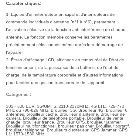
Caractéristiques:
1. Equipé d’un interrupteur principal et d’interrupteurs de
commande individuels d’antenne (n°1 à n°6), permettant
l’activation sélective de la fonction anti-interférence de chaque
antenne. La fonction mémoire conserve les paramètres
précédemment sélectionnés même après le redémarrage de
l’appareil.
2. Écran d’affichage LCD, affichage en temps réel de l’état de
fonctionnement, de la puissance de la batterie, de l’état de
charge, de la température corporelle et d’autres informations
pour faciliter une gestion transparente de l’appareil.
Catégories :
301 - 500 EUR
,
3G/UMTS: 2110-2170MHZ
,
4G LTE: 725-770
MHz ou 790-826 MHz
,
Brouilleur 3G
,
Brouilleur 4G
,
brouilleur 6
antennes
,
brouilleur caché
,
Brouilleur d'antenne
,
Brouilleur de
caméra
,
Brouilleur de téléphone portable
,
Brouilleur de vente
chaude
,
brouilleur france
,
Brouilleur GPS
,
brouilleur jammer
,
Brouilleur multifonctionnel
,
brouilleur pas cher
,
Brouilleur portatif
,
brouilleur téléphone
,
Brouilleurs d'extérieur
,
GPS Jammer
,
GPS
L1: 1570-1580 MHz