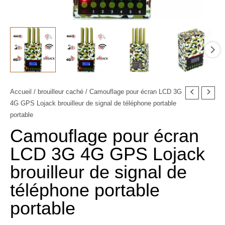
quantité
Accueil
/
brouilleur caché
/ Camouflage pour écran LCD 3G
Le
Le
4G GPS Lojack brouilleur de signal de téléphone portable
de
prix
prix
portable
Camouflage
Camouflage pour écran
pour
initial
actuel
écran
LCD 3G 4G GPS Lojack
était :
est :
LCD
brouilleur de signal de
3G
799,00€.
349,99€.
4G
téléphone portable
GPS
portable
Lojack
brouilleur