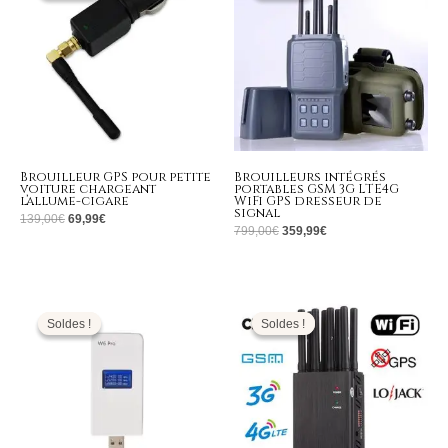
139,00€.
69,99€.
799,00€.
359,99€.
Brouilleur GPS pour petite
Brouilleurs intégrés
voiture chargeant
portables GSM 3G LTE4G
l’allume-cigare
WiFi GPS dresseur de
signal
139,00
€
69,99
€
799,00
€
359,99
€
Le
Le
Le
Le
prix
prix
prix
prix
initial
actuel
initial
actuel
Soldes !
Soldes !
Soldes !
Soldes !
était :
est :
était :
est :
159,00€.
79,99€.
499,00€.
199,99€.