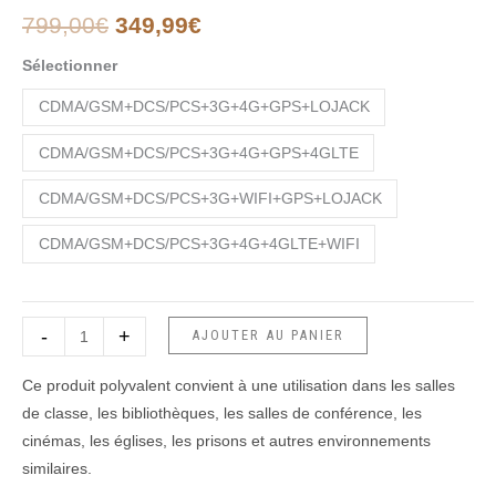
de
799,00
€
349,99
€
signal
Sélectionner
de
téléphone
CDMA/GSM+DCS/PCS+3G+4G+GPS+LOJACK
portable
portable
CDMA/GSM+DCS/PCS+3G+4G+GPS+4GLTE
CDMA/GSM+DCS/PCS+3G+WIFI+GPS+LOJACK
CDMA/GSM+DCS/PCS+3G+4G+4GLTE+WIFI
-
+
AJOUTER AU PANIER
Ce produit polyvalent convient à une utilisation dans les salles
de classe, les bibliothèques, les salles de conférence, les
cinémas, les églises, les prisons et autres environnements
similaires.