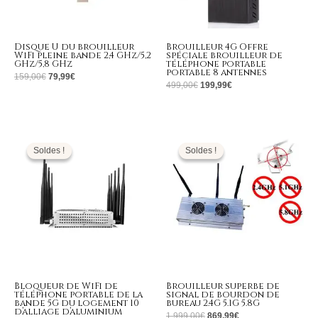
Disque U du brouilleur
Brouilleur 4G Offre
WiFi pleine bande 2,4 GHz/5,2
spéciale brouilleur de
GHz/5,8 GHz
téléphone portable
portable 8 antennes
159,00
€
79,99
€
499,00
€
199,99
€
Le
Le
Le
Le
prix
prix
prix
prix
initial
actuel
initial
actuel
Soldes !
Soldes !
Soldes !
Soldes !
était :
est :
était :
est :
799,00€.
375,99€.
1.999,00€.
869,99€.
Bloqueur de WiFi de
Brouilleur superbe de
téléphone portable de la
signal de bourdon de
bande 5G du logement 10
bureau 2.4G 5.1G 5.8G
d’alliage d’aluminium
1.999,00
€
869,99
€