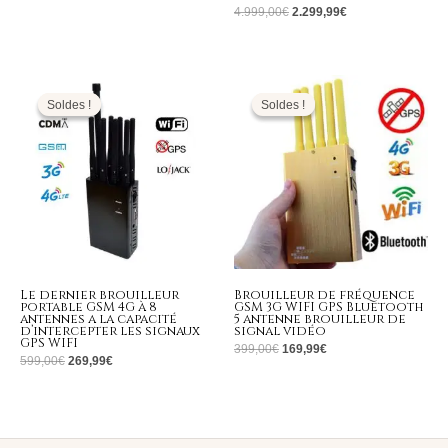
4.999,00
€
2.299,99
€
Le
Le
Le
Le
prix
prix
prix
prix
initial
actuel
initial
actuel
Soldes !
Soldes !
Soldes !
Soldes !
était :
est :
était :
est :
599,00€.
269,99€.
399,00€.
169,99€.
Le dernier brouilleur
Brouilleur de fréquence
portable GSM 4G à 8
GSM 3G WIFI GPS Bluetooth
antennes a la capacité
5 antenne brouilleur de
d’intercepter les signaux
signal vidéo
GPS WIFI
399,00
€
169,99
€
599,00
€
269,99
€