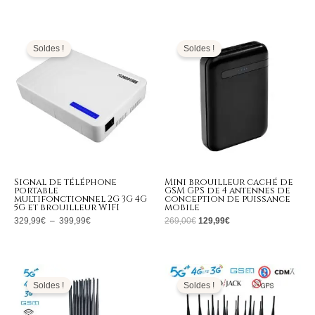
Plage
Le
Le
de
prix
prix
prix :
initial
actuel
Soldes !
Soldes !
329,99€
était :
est :
à
269,00€.
129,99€.
399,99€
Signal de téléphone
Mini brouilleur caché de
portable
GSM GPS de 4 antennes de
multifonctionnel 2G 3G 4G
conception de puissance
5G et brouilleur WIFI
mobile
329,99
€
–
399,99
€
269,00
€
129,99
€
Le
Le
Le
Le
prix
prix
prix
prix
initial
actuel
initial
actuel
Soldes !
Soldes !
était :
est :
était :
est :
1.799,00€.
789,99€.
1.999,00€.
999,99€.