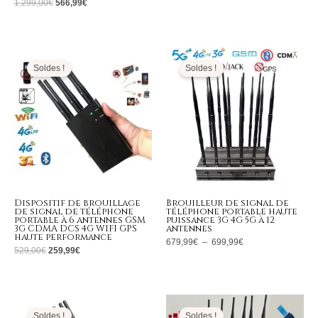
1.299,00
€
566,99
€
Le
Le
Plage
prix
prix
de
initial
actuel
prix :
Soldes !
Soldes !
était :
est :
679,99€
529,00€.
259,99€.
à
699,99€
Dispositif de brouillage
Brouilleur de signal de
de signal de téléphone
téléphone portable haute
portable à 6 antennes GSM
puissance 3G 4G 5G à 12
3G CDMA DCS 4G WIFI GPS
antennes
haute performance
679,99
€
–
699,99
€
529,00
€
259,99
€
Le
Le
Le
Le
prix
prix
prix
prix
initial
actuel
initial
actuel
Soldes !
Soldes !