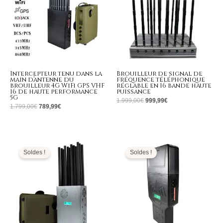
Intercepteur tenu dans la
Brouilleur de signal de
main d’antenne du
fréquence téléphonique
brouilleur 4G WiFi GPS VHF
réglable en 16 bande haute
16 de haute performance
puissance
5G
1.999,00
€
999,99
€
1.799,00
€
789,99
€
Le
Le
Plage
prix
prix
de
initial
actuel
prix :
Soldes !
Soldes !
était :
est :
709,99€
1.399,00€.
699,99€.
à
739,99€