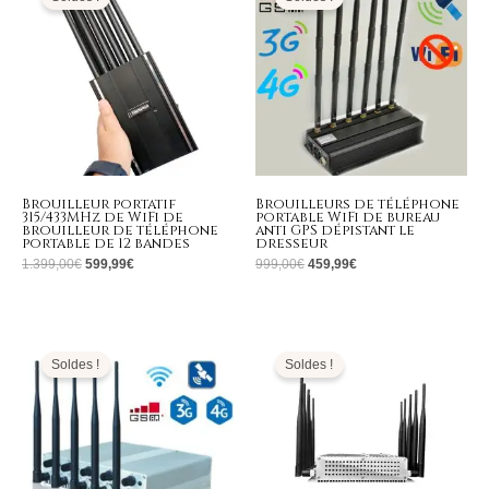
était :
est :
était :
est :
1.399,00€.
599,99€.
999,00€.
459,99€.
Brouilleur portatif
Brouilleurs de téléphone
315/433MHz de WiFi de
portable WiFi de bureau
brouilleur de téléphone
anti GPS dépistant le
portable de 12 bandes
dresseur
1.399,00
€
599,99
€
999,00
€
459,99
€
Le
Le
Le
Le
prix
prix
prix
prix
initial
actuel
initial
actuel
Soldes !
Soldes !
était :
est :
était :
est :
499,00€.
299,99€.
799,00€.
375,99€.