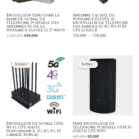
Brouilleur tenu dans la
Antenne cachée de
main de signal de
puissance élevée 16
téléphone portable des
brouilleur de téléphone
antennes 5G de la
des bandes 5G 4G Wi-Fi RF
puissance élevée 12 37 watts
GPS LOJACK
1.399,00
€
699,99
€
709,99
€
–
739,99
€
Le
Le
Le
Le
prix
prix
prix
prix
initial
actuel
initial
actuel
Soldes !
Soldes !
était :
est :
était :
est :
1.299,00€.
566,99€.
189,00€.
89,99€.
Brouilleur de signal GSM,
Mini brouilleur de
wi-fi, GPS, haute
téléphone portable GSM 3G
performance, 3G, 4G, 5G, 10
(UMTS) GPS WIFI
canaux, bureau
189,00
€
89,99
€