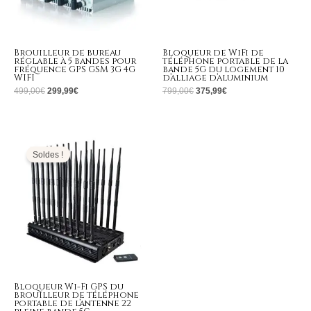
Brouilleur de bureau
Bloqueur de WiFi de
réglable à 5 bandes pour
téléphone portable de la
fréquence GPS GSM 3G 4G
bande 5G du logement 10
WIFI
d’alliage d’aluminium
499,00
€
299,99
€
799,00
€
375,99
€
Le
Le
prix
prix
initial
actuel
Soldes !
était :
est :
1.099,00€.
739,99€.
Bloqueur Wi-Fi GPS du
brouilleur de téléphone
portable de l’antenne 22