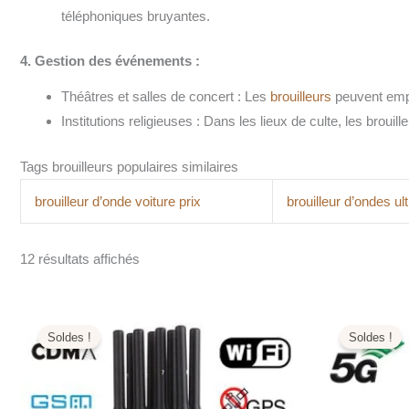
téléphoniques bruyantes.
4. Gestion des événements :
Théâtres et salles de concert : Les
brouilleurs
peuvent empêc
Institutions religieuses : Dans les lieux de culte, les brou
Tags brouilleurs populaires similaires
brouilleur d’onde voiture prix
brouilleur d’ondes ul
12 résultats affichés
Le
Le
L
prix
prix
pr
Soldes !
Soldes !
initial
actuel
ini
était :
est :
éta
499,00€.
199,99€.
1.