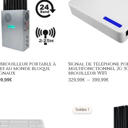
 brouilleur portable à
Signal de téléphone po
es au monde bloque
multifonctionnel 2G 3G
ignaux
brouilleur WIFI
99,99
€
329,99
€
–
399,99
€
e
Le
Le
Le
ix
prix
prix
prix
Soldes !
tial
actuel
initial
actuel
it :
est :
était :
est :
199,00€.
999,99€.
1.699,00€.
769,99€.