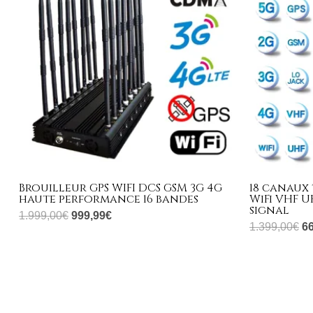
1.999,00€.
999,99€.
1.
Brouilleur GPS WIFI DCS GSM 3G 4G
18 canaux
haute performance 16 bandes
WiFi VHF U
signal
1.999,00
€
999,99
€
1.399,00
€
6