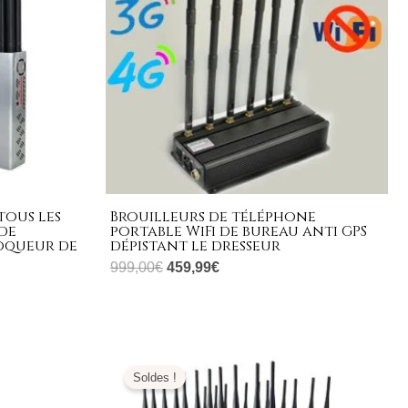
tous les
Brouilleurs de téléphone
de
portable WiFi de bureau anti GPS
oqueur de
dépistant le dresseur
999,00
€
459,99
€
Le
Le
prix
prix
Soldes !
initial
actuel
était :
est :