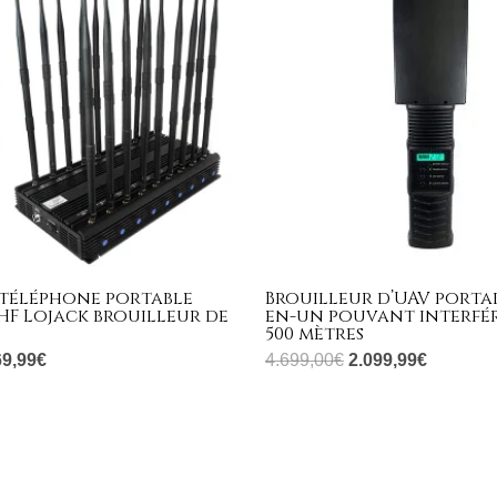
399,00€.
669,99€.
4.699,00€.
2.099,99
 téléphone portable
Brouilleur d’UAV porta
HF Lojack brouilleur de
en-un pouvant interfé
500 mètres
69,99
€
4.699,00
€
2.099,99
€