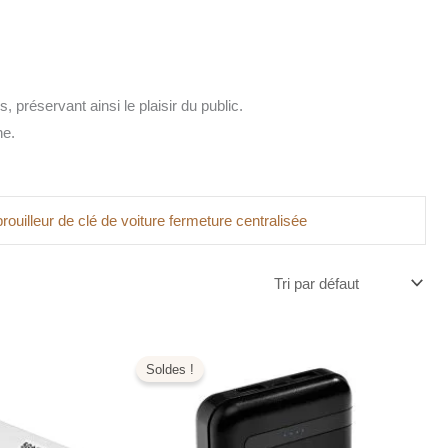
préservant ainsi le plaisir du public.
ne.
brouilleur de clé de voiture fermeture centralisée
Le
Le
prix
prix
Soldes !
initial
actuel
était :
est :
269,00€.
129,99€.