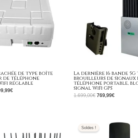
achée de type boîte
La dernière 16 bande 5G 
r de téléphone
brouilleurs de signaux 
ifi réglable
téléphone portable, bl
signal WiFi GPS
99,99
€
1.699,00
€
769,99
€
e
Le
Le
Le
ix
prix
prix
prix
Soldes !
tial
actuel
initial
actuel
it :
est :
était :
est :