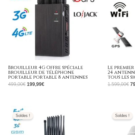
Brouilleur 4G Offre spéciale
Le premier
brouilleur de téléphone
24 antenn
portable portable 8 antennes
tous les s
499,00
€
199,99
€
1.599,00
€
7
Le
Le
L
prix
prix
pr
Soldes !
Soldes !
initial
actuel
ini
était :
est :
éta
1.799,00€.
789,99€.
2.