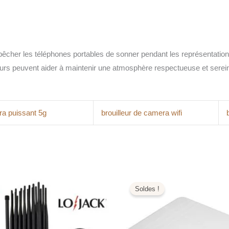
her les téléphones portables de sonner pendant les représentations, 
illeurs peuvent aider à maintenir une atmosphère respectueuse et serei
tra puissant 5g
brouilleur de camera wifi
e
Le
Plage
ix
prix
de
Soldes !
tial
actuel
prix :
it :
est :
329,99€
599,00€.
799,99€.
à
399,99€