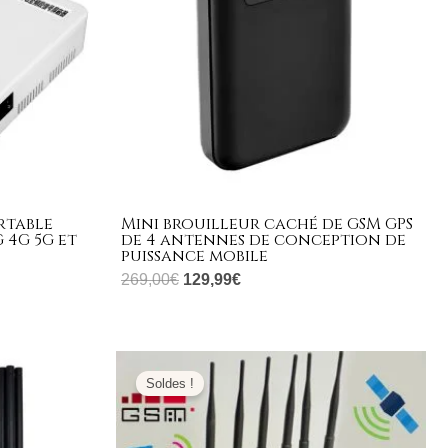
rtable
Mini brouilleur caché de GSM GPS
 4G 5G et
de 4 antennes de conception de
puissance mobile
269,00
€
129,99
€
Le
Le
prix
prix
Soldes !
initial
actuel
était :
est :
999,00€.
459,99€.