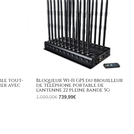
€.
1.099,00€.
739,99€.
ble tout-
Bloqueur Wi-Fi GPS du brouilleur
rer avec
de téléphone portable de
l’antenne 22 pleine bande 5G
1.099,00
€
739,99
€