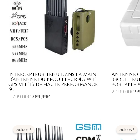
Intercepteur tenu dans la main
Antenne c
d’antenne du brouilleur 4G WiFi
Brouilleu
GPS VHF 16 de haute performance
portable W
5G
2.199,00
€
9
1.799,00
€
789,99
€
Le
Le
L
prix
prix
pr
Soldes !
Soldes !
initial
actuel
ini
était :
est :
éta