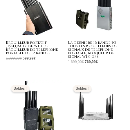
Brouilleur portatif
La dernière 16 bande 5G
315/433MHz de WiFi de
tous les brouilleurs de
brouilleur de téléphone
signaux de téléphone
portable de 12 bandes
portable, bloqueur de
signal WiFi GPS
1.399,00
€
599,99
€
1.699,00
€
769,99
€
Le
Le
Le
Le
prix
prix
prix
prix
initial
actuel
initial
actuel
Soldes !
Soldes !
était :
est :
était :
est :
799,00€.
379,99€.
799,00€.
375,99€.