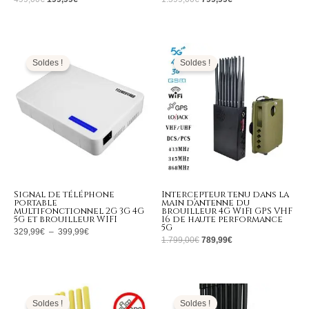
Plage
Le
Le
de
prix
prix
prix :
initial
actuel
Soldes !
Soldes !
329,99€
était :
est :
à
1.799,00€.
789,99€.
399,99€
Signal de téléphone
Intercepteur tenu dans la
portable
main d’antenne du
multifonctionnel 2G 3G 4G
brouilleur 4G WiFi GPS VHF
5G et brouilleur WIFI
16 de haute performance
5G
329,99
€
–
399,99
€
1.799,00
€
789,99
€
Le
Le
Le
Le
prix
prix
prix
prix
initial
actuel
initial
actuel
Soldes !
Soldes !
était :
est :
était :
est :