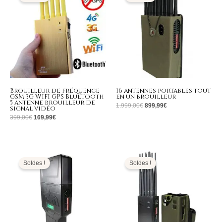
399,00€.
169,99€.
1.999,00€.
899,99€.
Brouilleur de fréquence
16 antennes portables tout
GSM 3G WIFI GPS Bluetooth
en un brouilleur
5 antenne brouilleur de
1.999,00
€
899,99
€
signal vidéo
399,00
€
169,99
€
Plage
Plage
de
de
prix :
prix :
Soldes !
Soldes !
709,99€
555,99€
à
à
739,99€
599,99€