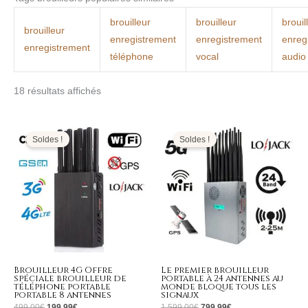
brouilleur
brouilleur
brouil
brouilleur
enregistrement
enregistrement
enreg
enregistrement
téléphone
vocal
audio
18 résultats affichés
Le
Le
Le
Le
prix
prix
prix
prix
initial
actuel
initial
actuel
Soldes !
Soldes !
était :
est :
était :
est :
499,00€.
199,99€.
1.599,00€.
799,99€.
Brouilleur 4G Offre
Le premier brouilleur
spéciale brouilleur de
portable à 24 antennes au
téléphone portable
monde bloque tous les
portable 8 antennes
signaux
499,00
€
199,99
€
1.599,00
€
799,99
€