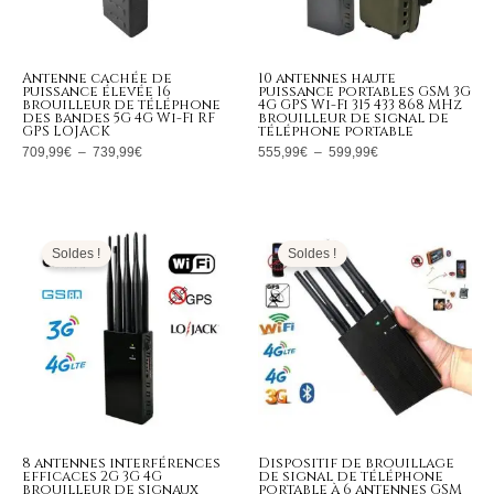
Antenne cachée de
10 antennes haute
puissance élevée 16
puissance portables GSM 3G
brouilleur de téléphone
4G GPS Wi-Fi 315 433 868 MHz
des bandes 5G 4G Wi-Fi RF
brouilleur de signal de
GPS LOJACK
téléphone portable
709,99
€
–
739,99
€
555,99
€
–
599,99
€
Le
Le
Le
Le
prix
prix
prix
prix
initial
actuel
initial
actuel
Soldes !
Soldes !
était :
est :
était :
est :
1.099,00€.
489,99€.
529,00€.
259,99€.
8 antennes interférences
Dispositif de brouillage
efficaces 2G 3G 4G
de signal de téléphone
brouilleur de signaux
portable à 6 antennes GSM