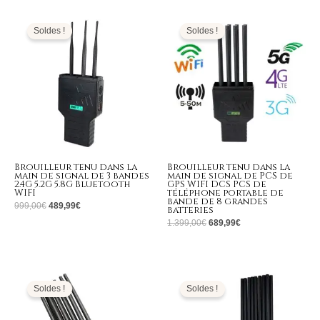
Le
Le
Le
Le
prix
prix
prix
prix
initial
actuel
initial
actuel
Soldes !
Soldes !
était :
est :
était :
est :
999,00€.
489,99€.
1.399,00€.
689,99€.
Brouilleur tenu dans la
Brouilleur tenu dans la
main de signal de 3 bandes
main de signal de PCS de
2.4G 5.2G 5.8G Bluetooth
GPS WIFI DCS PCS de
WIFI
téléphone portable de
bande de 8 grandes
999,00
€
489,99
€
batteries
1.399,00
€
689,99
€
Le
Le
Le
Le
prix
prix
prix
prix
initial
actuel
initial
actuel
Soldes !
Soldes !
était :
est :
était :
est :
1.399,00€.
599,99€.
1.699,00€.
769,99€.