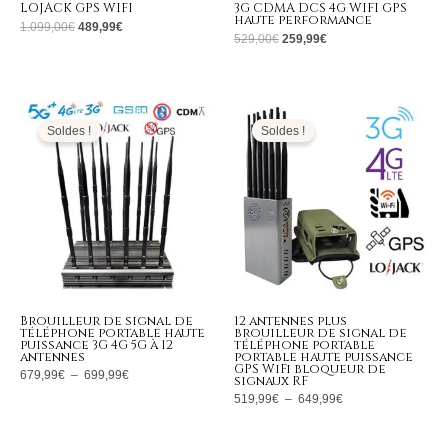
LOJACK GPS WIFI
3G CDMA DCS 4G WIFI GPS
haute performance
1.099,00
€
489,99
€
529,00
€
259,99
€
Plage
Plage
de
de
prix :
prix :
Soldes !
Soldes !
679,99€
519,99€
à
à
699,99€
649,99€
Brouilleur de signal de
12 antennes plus
téléphone portable haute
brouilleur de signal de
puissance 3G 4G 5G à 12
téléphone portable
antennes
portable haute puissance
GPS WiFi bloqueur de
679,99
€
–
699,99
€
signaux RF
519,99
€
–
649,99
€