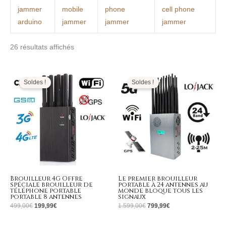
jammer
mobile
phone
cell phone
arduino
jammer
jammer
jammer
26 résultats affichés
Le
Le
Le
Le
prix
prix
prix
prix
initial
actuel
initial
actuel
Soldes !
Soldes !
était :
est :
était :
est :
499,00€.
199,99€.
1.599,00€.
799,99€.
Brouilleur 4G Offre
Le premier brouilleur
spéciale brouilleur de
portable à 24 antennes au
téléphone portable
monde bloque tous les
portable 8 antennes
signaux
499,00
€
199,99
€
1.599,00
€
799,99
€