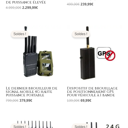
de puissance élevée
499,00
€
239,99
€
4.999,00
€
2.299,99
€
Le
Le
Le
Le
prix
prix
prix
prix
initial
actuel
initial
actuel
Soldes !
Soldes !
était :
est :
était :
est :
799,00€.
379,99€.
139,00€.
69,99€.
Le dernier brouilleur de
Dispositif de brouillage
signal mobile 4G haute
de positionnement GPS
puissance portable
pour véhicule à 1 bande
799,00
€
379,99
€
139,00
€
69,99
€
Le
Le
Le
Le
prix
prix
prix
prix
initial
actuel
initial
actuel
Soldes !
Soldes !