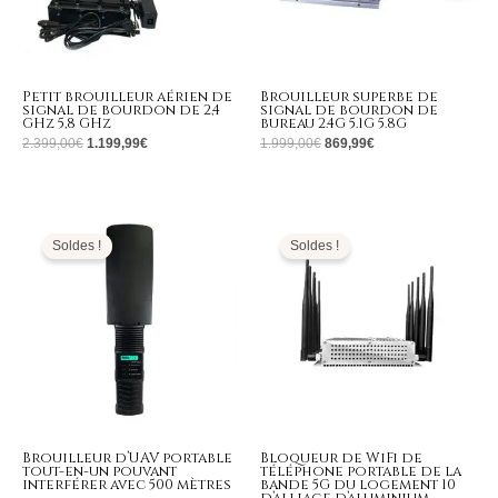
Petit brouilleur aérien de
Brouilleur superbe de
signal de bourdon de 2,4
signal de bourdon de
GHz 5,8 GHz
bureau 2.4G 5.1G 5.8G
2.399,00
€
1.199,99
€
1.999,00
€
869,99
€
Le
Le
Le
Le
prix
prix
prix
prix
initial
actuel
initial
actuel
Soldes !
Soldes !
était :
est :
était :
est :
4.699,00€.
2.099,99€.
799,00€.
375,99€.
Brouilleur d’UAV portable
Bloqueur de WiFi de
tout-en-un pouvant
téléphone portable de la
interférer avec 500 mètres
bande 5G du logement 10