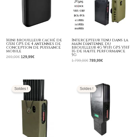
Mini brouilleur caché de
Intercepteur tenu dans la
GSM GPS de 4 antennes de
main d’antenne du
conception de puissance
brouilleur 4G WiFi GPS VHF
mobile
16 de haute performance
5G
269,00
€
129,99
€
1.799,00
€
789,99
€
Le
Le
Plage
prix
prix
de
initial
actuel
prix :
Soldes !
Soldes !
était :
est :
709,99€
1.999,00€.
899,99€.
à
739,99€