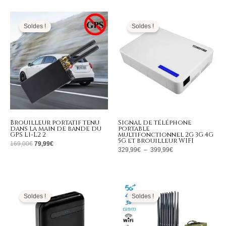
Le
Le
Plage
prix
prix
de
initial
actuel
prix :
Soldes !
Soldes !
était :
est :
329,99€
169,00€.
79,99€.
à
399,99€
Brouilleur portatif tenu
Signal de téléphone
dans la main de bande du
portable
GPS L1-L2 2
multifonctionnel 2G 3G 4G
5G et brouilleur WIFI
169,00
€
79,99
€
329,99
€
–
399,99
€
Le
Le
Le
Le
prix
prix
prix
prix
initial
actuel
initial
actuel
Soldes !
Soldes !
était :
est :
était :
est :
269,00€.
129,99€.
1.799,00€.
789,99€.