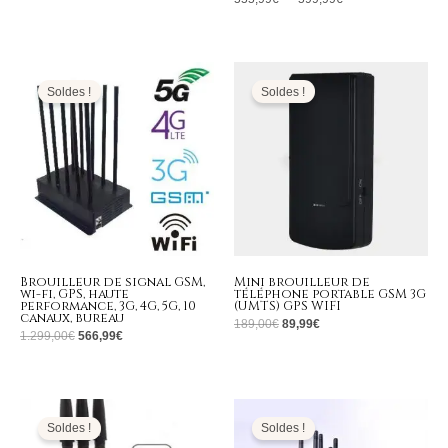
Le
Le
Le
Le
prix
prix
prix
prix
initial
actuel
initial
actuel
Soldes !
Soldes !
était :
est :
était :
est :
1.299,00€.
566,99€.
189,00€.
89,99€.
Brouilleur de signal GSM,
Mini brouilleur de
wi-fi, GPS, haute
téléphone portable GSM 3G
performance, 3G, 4G, 5G, 10
(UMTS) GPS WIFI
canaux, bureau
189,00
€
89,99
€
1.299,00
€
566,99
€
Le
Le
Le
Le
prix
prix
prix
prix
initial
actuel
initial
actuel
Soldes !
Soldes !
était :
est :
était :
est :
139,00€.
63,99€.
799,00€.
359,99€.