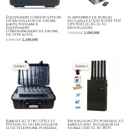
Équipement d’interception
16 antennes de bureau
de brouilleur de drone
réglables LOJACK UHF VHF
haute puissance
GPS WIFI 2G 4G 3G 5G
Équipement
brouilleurs
d’entraînement de drone
2.999,00
€
1.499,99
€
de type boîte
4.999,00
€
2.299,99
€
Le
Le
Le
Le
prix
prix
prix
prix
initial
actuel
initial
actuel
Soldes !
Soldes !
était :
est :
était :
est :
4.999,00€.
2.299,99€.
499,00€.
239,99€.
Bandes 2G 3G 4G GPSL1-L5
Brouilleur GPS portable à 5
WIFI2.4G 5G du brouilleur
bandes avec bloqueur de
12 de téléphone portable
signal GSM 3G, 4G WIFI