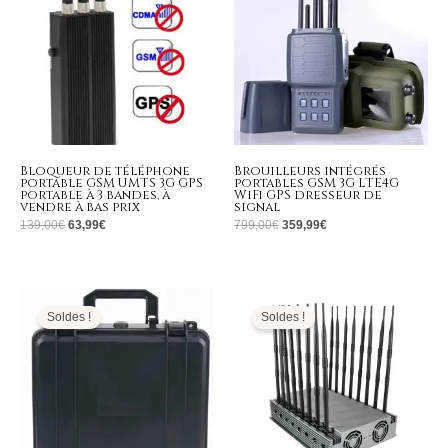
Bloqueur de téléphone
Brouilleurs intégrés
portable GSM UMTS 3G GPS
portables GSM 3G LTE4G
portable à 3 bandes, à
WiFi GPS dresseur de
vendre à bas prix
signal
139,00
€
63,99
€
799,00
€
359,99
€
Le
Le
Le
Le
prix
prix
prix
prix
initial
actuel
initial
actuel
Soldes !
Soldes !
était :
est :
était :
est :
4.999,00€.
2.299,99€.
2.999,00€.
1.499,99€.