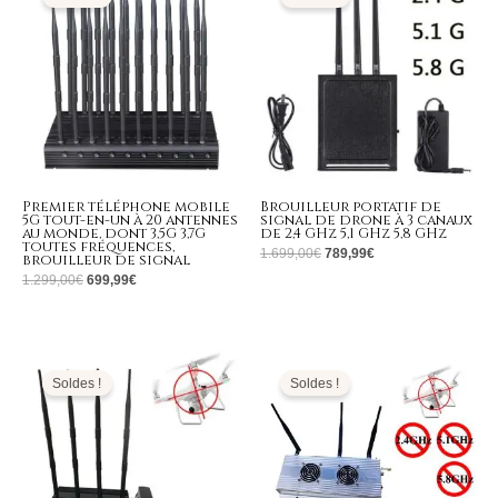
était :
est :
était :
est :
1.299,00€.
699,99€.
1.699,00€.
789,99€.
Premier téléphone mobile
Brouilleur portatif de
5G tout-en-un à 20 antennes
signal de drone à 3 canaux
au monde, dont 3,5G 3,7G
de 2,4 GHz 5,1 GHz 5,8 GHz
toutes fréquences,
1.699,00
€
789,99
€
brouilleur de signal
1.299,00
€
699,99
€
Le
Le
Le
Le
prix
prix
prix
prix
initial
actuel
initial
actuel
Soldes !
Soldes !
était :
est :
était :
est :
2.399,00€.
1.199,99€.
1.999,00€.
869,99€.