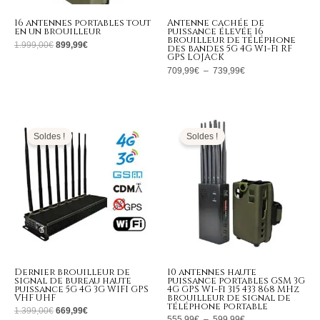
16 antennes portables tout
Antenne cachée de
en un brouilleur
puissance élevée 16
brouilleur de téléphone
1.999,00
€
899,99
€
des bandes 5G 4G Wi-Fi RF
GPS LOJACK
709,99
€
–
739,99
€
Le
Le
Plage
prix
prix
de
initial
actuel
prix :
Soldes !
Soldes !
était :
est :
555,99€
1.399,00€.
669,99€.
à
599,99€
Dernier brouilleur de
10 antennes haute
signal de bureau haute
puissance portables GSM 3G
puissance 5G 4G 3G WIFI GPS
4G GPS Wi-Fi 315 433 868 MHz
VHF UHF
brouilleur de signal de
téléphone portable
1.399,00
€
669,99
€
555,99
€
–
599,99
€