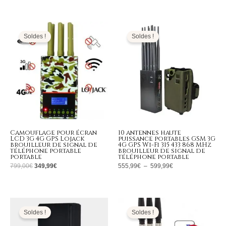
Le
Le
Plage
prix
prix
de
initial
actuel
prix :
Soldes !
Soldes !
était :
est :
555,99€
799,00€.
349,99€.
à
599,99€
Camouflage pour écran
10 antennes haute
LCD 3G 4G GPS Lojack
puissance portables GSM 3G
brouilleur de signal de
4G GPS Wi-Fi 315 433 868 MHz
téléphone portable
brouilleur de signal de
portable
téléphone portable
799,00
€
349,99
€
555,99
€
–
599,99
€
Le
Le
Le
Le
prix
prix
prix
prix
initial
actuel
initial
actuel
Soldes !
Soldes !
était :
est :
était :
est :
189,00€.
89,99€.
139,00€.
63,99€.