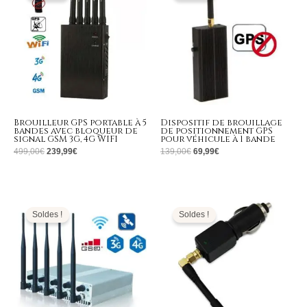
499,00€.
239,99€.
139,00€.
69,99€.
Brouilleur GPS portable à 5
Dispositif de brouillage
bandes avec bloqueur de
de positionnement GPS
signal GSM 3G, 4G WIFI
pour véhicule à 1 bande
499,00
€
239,99
€
139,00
€
69,99
€
Le
Le
Le
Le
prix
prix
prix
prix
initial
actuel
initial
actuel
Soldes !
Soldes !
était :
est :
était :
est :
499,00€.
299,99€.
139,00€.
69,99€.