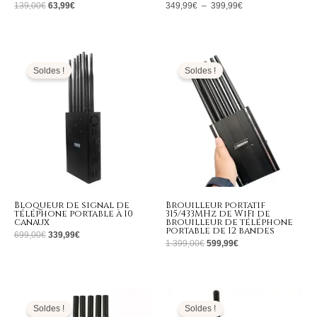
139,00
€
63,99
€
349,99
€
–
399,99
€
Le
Le
Le
Le
prix
prix
prix
prix
initial
actuel
initial
actuel
Soldes !
Soldes !
était :
est :
était :
est :
699,00€.
339,99€.
1.399,00€.
599,99€.
Bloqueur de signal de
Brouilleur portatif
téléphone portable à 10
315/433MHz de WiFi de
canaux
brouilleur de téléphone
portable de 12 bandes
699,00
€
339,99
€
1.399,00
€
599,99
€
Le
Le
Le
Le
prix
prix
prix
prix
initial
actuel
initial
actuel
Soldes !
Soldes !
était :
est :
était :
est :