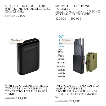
Disque U du brouilleur
Signal de téléphone
WiFi pleine bande 2,4 GHz/5,2
portable
GHz/5,8 GHz
multifonctionnel 2G 3G 4G
5G et brouilleur WIFI
159,00
€
79,99
€
329,99
€
–
399,99
€
Le
Le
Le
Le
prix
prix
prix
prix
initial
actuel
initial
actuel
Soldes !
Soldes !
était :
est :
était :
est :
269,00€.
129,99€.
1.799,00€.
789,99€.
Mini brouilleur caché de
Intercepteur tenu dans la
GSM GPS de 4 antennes de
main d’antenne du
conception de puissance
brouilleur 4G WiFi GPS VHF
mobile
16 de haute performance
5G
269,00
€
129,99
€
1.799,00
€
789,99
€