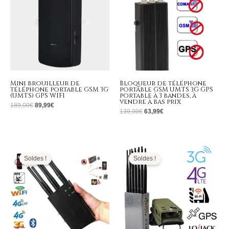
Mini brouilleur de
Bloqueur de téléphone
téléphone portable GSM 3G
portable GSM UMTS 3G GPS
(UMTS) GPS WIFI
portable à 3 bandes, à
vendre à bas prix
189,00
€
89,99
€
139,00
€
63,99
€
Le
Le
Plage
prix
prix
de
initial
actuel
prix :
Soldes !
Soldes !
était :
est :
519,99€
529,00€.
259,99€.
à
649,99€