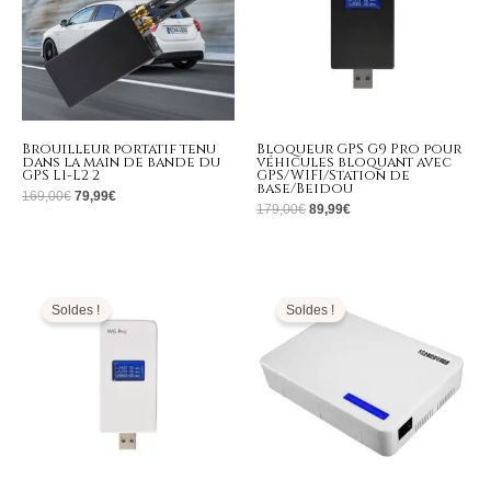
Brouilleur portatif tenu
Bloqueur GPS G9 Pro pour
dans la main de bande du
véhicules bloquant avec
GPS L1-L2 2
GPS/WIFI/Station de
base/Beidou
169,00
€
79,99
€
179,00
€
89,99
€
Le
Le
Plage
prix
prix
de
initial
actuel
prix :
Soldes !
Soldes !
était :
est :
329,99€
159,00€.
79,99€.
à
399,99€