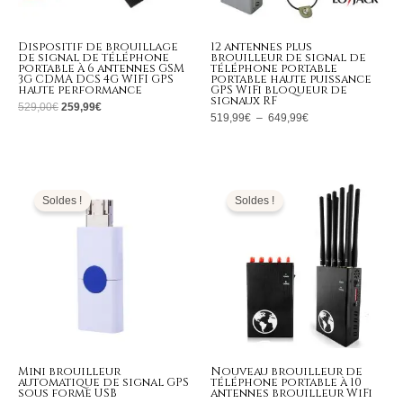
Dispositif de brouillage
12 antennes plus
de signal de téléphone
brouilleur de signal de
portable à 6 antennes GSM
téléphone portable
3G CDMA DCS 4G WIFI GPS
portable haute puissance
haute performance
GPS WiFi bloqueur de
signaux RF
529,00
€
259,99
€
519,99
€
–
649,99
€
Le
Le
Plage
prix
prix
de
initial
actuel
prix :
Soldes !
Soldes !
était :
est :
349,99€
139,00€.
63,99€.
à
399,99€
Mini brouilleur
Nouveau brouilleur de
automatique de signal GPS
téléphone portable à 10
sous forme USB
antennes brouilleur WiFi