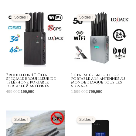
Le
Le
Le
Le
prix
prix
prix
prix
initial
actuel
initial
actuel
Soldes !
Soldes !
était :
est :
était :
est :
499,00€.
199,99€.
1.599,00€.
799,99€.
Brouilleur 4G Offre
Le premier brouilleur
spéciale brouilleur de
portable à 24 antennes au
téléphone portable
monde bloque tous les
portable 8 antennes
signaux
499,00
€
199,99
€
1.599,00
€
799,99
€
Le
Le
Le
Le
prix
prix
prix
prix
initial
actuel
initial
actuel
Soldes !
Soldes !
était :
est :
était :
est :
169,00€.
79,99€.
179,00€.
89,99€.