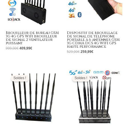
Brouilleur de bureau GSM
Dispositif de brouillage
3G 4G GPS WiFi brouilleur
de signal de téléphone
de signal 2 ventilateur
portable à 6 antennes GSM
puissant
3G CDMA DCS 4G WIFI GPS
haute performance
999,00
€
409,99
€
529,00
€
259,99
€
Le
Le
Plage
prix
prix
de
initial
actuel
prix :
Soldes !
Soldes !
était :
est :
679,99€
1.299,00€.
509,99€.
à
699,99€