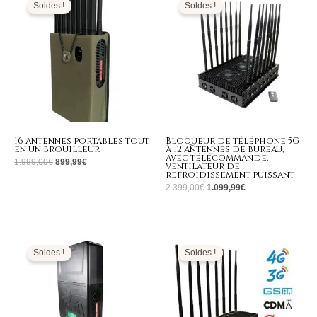
initial
actuel
initial
actuel
Soldes !
Soldes !
était :
est :
était :
est :
1.999,00€.
899,99€.
2.399,00€.
1.099,99€.
16 antennes portables tout
Bloqueur de téléphone 5G
en un brouilleur
à 12 antennes de bureau,
avec télécommande,
1.999,00
€
899,99
€
ventilateur de
refroidissement puissant
2.399,00
€
1.099,99
€
Plage
Le
Le
de
prix
prix
prix :
initial
actuel
Soldes !
Soldes !
709,99€
était :
est :
à
1.399,00€.
669,99€.
739,99€