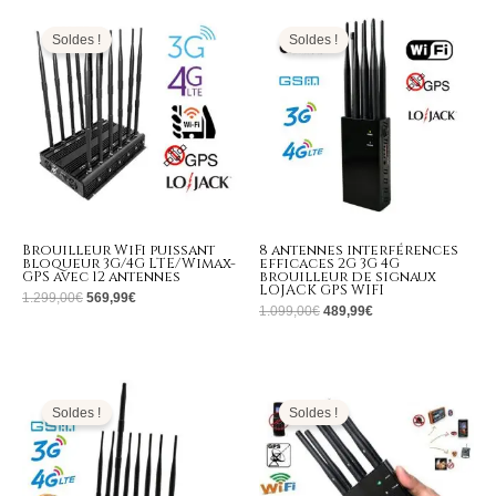
Le
Le
Le
Le
prix
prix
prix
prix
initial
actuel
initial
actuel
Soldes !
Soldes !
était :
est :
était :
est :
1.299,00€.
569,99€.
1.099,00€.
489,99€.
Brouilleur WiFi puissant
8 antennes interférences
bloqueur 3G/4G LTE/Wimax-
efficaces 2G 3G 4G
GPS avec 12 antennes
brouilleur de signaux
LOJACK GPS WIFI
1.299,00
€
569,99
€
1.099,00
€
489,99
€
Le
Le
Le
Le
prix
prix
prix
prix
initial
actuel
initial
actuel
Soldes !
Soldes !
était :
est :
était :
est :
999,00€.
409,99€.
529,00€.
259,99€.