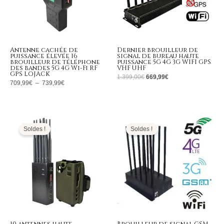
Antenne cachée de
Dernier brouilleur de
puissance élevée 16
signal de bureau haute
brouilleur de téléphone
puissance 5G 4G 3G WIFI GPS
des bandes 5G 4G Wi-Fi RF
VHF UHF
GPS LOJACK
1.399,00
€
669,99
€
709,99
€
–
739,99
€
Plage
Le
Le
de
prix
prix
prix :
initial
actuel
Soldes !
Soldes !
555,99€
était :
est :
à
1.299,00€.
566,99€.
599,99€