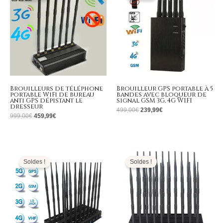
999,00€.
459,99€.
499,00€.
239,99€.
Brouilleurs de téléphone
Brouilleur GPS portable à 5
portable WiFi de bureau
bandes avec bloqueur de
anti GPS dépistant le
signal GSM 3G, 4G WIFI
dresseur
499,00
€
239,99
€
999,00
€
459,99
€
Le
Le
Le
Le
prix
prix
prix
prix
initial
actuel
initial
actuel
Soldes !
Soldes !
était :
est :
était :
est :
1.399,00€.
669,99€.
1.299,00€.
699,99€.