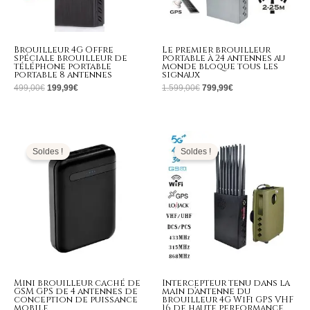
Brouilleur 4G Offre
Le premier brouilleur
spéciale brouilleur de
portable à 24 antennes au
téléphone portable
monde bloque tous les
portable 8 antennes
signaux
499,00
€
199,99
€
1.599,00
€
799,99
€
Le
Le
Le
Le
prix
prix
prix
prix
initial
actuel
initial
actuel
Soldes !
Soldes !
était :
est :
était :
est :
269,00€.
129,99€.
1.799,00€.
789,99€.
Mini brouilleur caché de
Intercepteur tenu dans la
GSM GPS de 4 antennes de
main d’antenne du
conception de puissance
brouilleur 4G WiFi GPS VHF
mobile
16 de haute performance