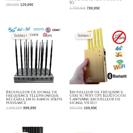
5G
269,00
€
129,99
€
1.799,00
€
789,99
€
Le
Le
Le
Le
prix
prix
prix
prix
initial
actuel
initial
actuel
Soldes !
Soldes !
était :
est :
était :
est :
1.999,00€.
999,99€.
399,00€.
169,99€.
Brouilleur de signal de
Brouilleur de fréquence
fréquence téléphonique
GSM 3G WIFI GPS Bluetooth
réglable en 16 bande haute
5 antenne brouilleur de
puissance
signal vidéo
1.999,00
€
999,99
€
399,00
€
169,99
€
Le
Le
Le
Le
prix
prix
prix
prix