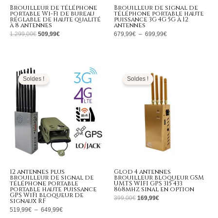
Brouilleur de téléphone
Brouilleur de signal de
portable Wi-Fi de bureau
téléphone portable haute
réglable de haute qualité
puissance 3G 4G 5G à 12
à 8 antennes
antennes
1.299,00
€
509,99
€
679,99
€
–
699,99
€
Plage
Le
Le
de
prix
prix
prix :
initial
actuel
Soldes !
Soldes !
519,99€
était :
est :
à
399,00€.
169,99€.
649,99€
12 antennes plus
Glod 4 antennes
brouilleur de signal de
brouilleur bloqueur GSM
téléphone portable
UMTS WIFI GPS 315 433
portable haute puissance
868mhz sinal en option
GPS WiFi bloqueur de
399,00
€
169,99
€
signaux RF
519,99
€
–
649,99
€