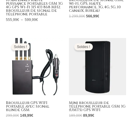
10 antennes haute
Brouilleur de signal GSM,
puissance portables GSM 3G
wi-fi, GPS, haute
4G GPS Wi-Fi 315 433 868 MHz
performance, 3G, 4G, 5G, 10
brouilleur de signal de
canaux, bureau
téléphone portable
1.299,00
€
566,99
€
555,99
€
–
599,99
€
Le
Le
Le
Le
prix
prix
prix
prix
initial
actuel
initial
actuel
Soldes !
Soldes !
était :
est :
était :
est :
299,00€.
149,99€.
189,00€.
89,99€.
Brouilleur GPS WIFI
Mini brouilleur de
portable avec signal
téléphone portable GSM 3G
blindé GSM
(UMTS) GPS WIFI
299,00
€
149,99
€
189,00
€
89,99
€