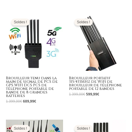
Le
Le
Le
Le
prix
prix
prix
prix
initial
actuel
initial
actuel
Soldes !
Soldes !
était :
est :
était :
est :
1.399,00€.
689,99€.
1.399,00€.
599,99€.
Brouilleur tenu dans la
Brouilleur portatif
main de signal de PCS de
315/433MHz de WiFi de
GPS WIFI DCS PCS de
brouilleur de téléphone
téléphone portable de
portable de 12 bandes
bande de 8 grandes
1.399,00
€
599,99
€
batteries
1.399,00
€
689,99
€
Le
Le
Le
Le
prix
prix
prix
prix
initial
actuel
initial
actuel
Soldes !
Soldes !
était :
est :
était :
est :