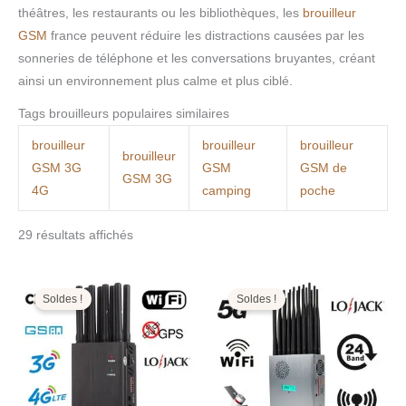
théâtres, les restaurants ou les bibliothèques, les
brouilleur
GSM
france peuvent réduire les distractions causées par les
sonneries de téléphone et les conversations bruyantes, créant
ainsi un environnement plus calme et plus ciblé.
Tags brouilleurs populaires similaires
brouilleur
brouilleur
brouilleur
brouilleur
GSM 3G
GSM
GSM de
GSM 3G
4G
camping
poche
29 résultats affichés
Le
Le
Le
Le
prix
prix
prix
prix
initial
actuel
initial
actuel
Soldes !
Soldes !
était :
est :
était :
est :
499,00€.
199,99€.
1.599,00€.
799,99€.