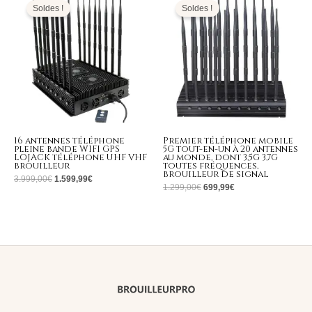
initial
actuel
initial
actuel
Soldes !
Soldes !
était :
est :
était :
est :
3.999,00€.
1.599,99€.
1.299,00€.
699,99€.
16 antennes téléphone
Premier téléphone mobile
pleine bande WIFI GPS
5G tout-en-un à 20 antennes
LOJACK téléphone UHF VHF
au monde, dont 3,5G 3,7G
brouilleur
toutes fréquences,
brouilleur de signal
3.999,00
€
1.599,99
€
1.299,00
€
699,99
€