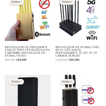
initial
actuel
initial
actuel
Soldes !
Soldes !
était :
est :
était :
est :
399,00€.
169,99€.
1.299,00€.
566,99€.
Brouilleur de fréquence
Brouilleur de signal GSM,
GSM 3G WIFI GPS Bluetooth
wi-fi, GPS, haute
5 antenne brouilleur de
performance, 3G, 4G, 5G, 10
signal vidéo
canaux, bureau
399,00
€
169,99
€
1.299,00
€
566,99
€
Le
Le
Le
Le
prix
prix
prix
prix
initial
actuel
initial
actuel
Soldes !
Soldes !
était :
est :
était :
est :
189,00€.
89,99€.
139,00€.
63,99€.