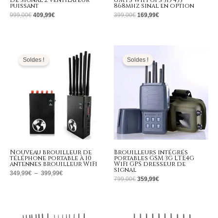
de signal 2 ventilateur
UMTS WIFI GPS 315 433
puissant
868mhz sinal en option
999,00
€
409,99
€
399,00
€
169,99
€
Plage
Le
Le
de
prix
prix
prix :
initial
actuel
Soldes !
Soldes !
349,99€
était :
est :
à
799,00€.
359,99€.
399,99€
Nouveau brouilleur de
Brouilleurs intégrés
téléphone portable à 10
portables GSM 3G LTE4G
antennes brouilleur WiFi
WiFi GPS dresseur de
signal
349,99
€
–
399,99
€
799,00
€
359,99
€
Le
Le
Le
Le
prix
prix
prix
prix