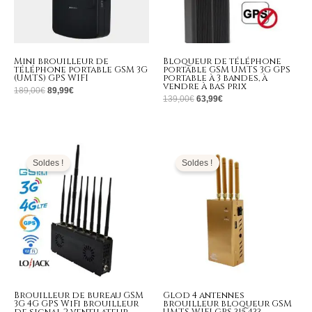
Mini brouilleur de
Bloqueur de téléphone
téléphone portable GSM 3G
portable GSM UMTS 3G GPS
(UMTS) GPS WIFI
portable à 3 bandes, à
vendre à bas prix
189,00
€
89,99
€
139,00
€
63,99
€
Le
Le
Le
Le
prix
prix
prix
prix
initial
actuel
initial
actuel
Soldes !
Soldes !
était :
est :
était :
est :
999,00€.
409,99€.
399,00€.
169,99€.
Brouilleur de bureau GSM
Glod 4 antennes
3G 4G GPS WiFi brouilleur
brouilleur bloqueur GSM