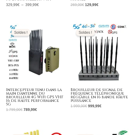
329,99
€
–
399,99
€
269,00
€
129,99
€
Le
Le
Le
Le
prix
prix
prix
prix
initial
actuel
initial
actuel
Soldes !
Soldes !
était :
est :
était :
est :
1.799,00€.
789,99€.
1.999,00€.
999,99€.
Intercepteur tenu dans la
Brouilleur de signal de
main d’antenne du
fréquence téléphonique
brouilleur 4G WiFi GPS VHF
réglable en 16 bande haute
16 de haute performance
puissance
5G
1.999,00
€
999,99
€
1.799,00
€
789,99
€
Le
Le
Le
Le
prix
prix
prix
prix