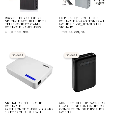
Brouilleur 4G Offre
Le premier brouilleur
spéciale brouilleur de
portable à 24 antennes au
téléphone portable
monde bloque tous les
portable 8 antennes
signaux
499,00
€
199,99
€
1.599,00
€
799,99
€
Plage
Le
Le
de
prix
prix
prix :
initial
actuel
Soldes !
Soldes !
329,99€
était :
est :
à
269,00€.
129,99€.
399,99€
Signal de téléphone
Mini brouilleur caché de
portable
GSM GPS de 4 antennes de
multifonctionnel 2G 3G 4G
conception de puissance
5G et brouilleur WIFI
mobile