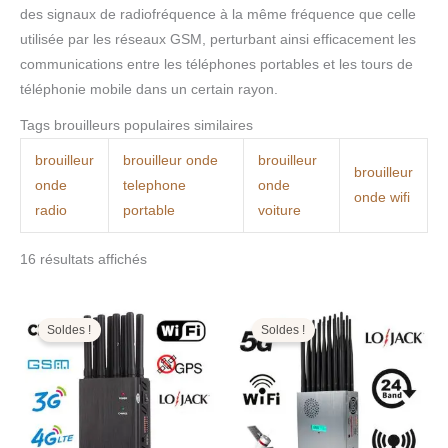
des signaux de radiofréquence à la même fréquence que celle
utilisée par les réseaux GSM, perturbant ainsi efficacement les
communications entre les téléphones portables et les tours de
téléphonie mobile dans un certain rayon.
Tags brouilleurs populaires similaires
brouilleur
brouilleur onde
brouilleur
brouilleur
onde
telephone
onde
onde wifi
radio
portable
voiture
16 résultats affichés
Le
Le
Le
Le
prix
prix
prix
prix
initial
actuel
initial
actuel
Soldes !
Soldes !
était :
est :
était :
est :
499,00€.
199,99€.
1.599,00€.
799,99€.