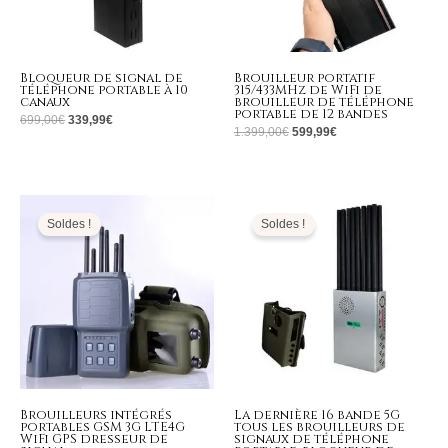
Bloqueur de signal de
Brouilleur portatif
téléphone portable à 10
315/433MHz de WiFi de
canaux
brouilleur de téléphone
portable de 12 bandes
699,00
€
339,99
€
1.399,00
€
599,99
€
Le
Le
Le
Le
prix
prix
prix
prix
initial
actuel
initial
actuel
Soldes !
Soldes !
était :
est :
était :
est :
799,00€.
359,99€.
1.699,00€.
769,99€.
Brouilleurs intégrés
La dernière 16 bande 5G
portables GSM 3G LTE4G
tous les brouilleurs de
WiFi GPS dresseur de
signaux de téléphone