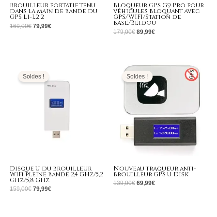
Brouilleur portatif tenu
Bloqueur GPS G9 Pro pour
dans la main de bande du
véhicules bloquant avec
GPS L1-L2 2
GPS/WIFI/Station de
base/Beidou
169,00
€
79,99
€
179,00
€
89,99
€
Le
Le
Le
Le
prix
prix
prix
prix
initial
actuel
initial
actuel
Soldes !
Soldes !
était :
est :
était :
est :
159,00€.
79,99€.
139,00€.
69,99€.
Disque U du brouilleur
Nouveau traqueur anti-
WiFi pleine bande 2,4 GHz/5,2
brouilleur GPS U Disk
GHz/5,8 GHz
139,00
€
69,99
€
159,00
€
79,99
€