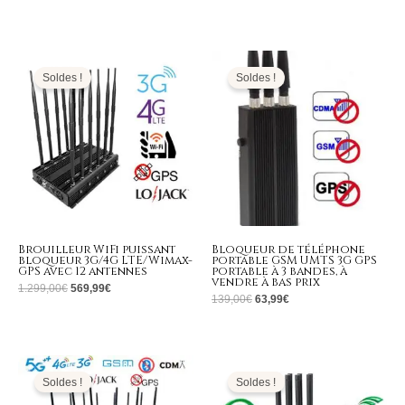
Le
Le
Le
Le
prix
prix
prix
prix
initial
actuel
initial
actuel
Soldes !
Soldes !
était :
est :
était :
est :
1.299,00€.
569,99€.
139,00€.
63,99€.
Brouilleur WiFi puissant
Bloqueur de téléphone
bloqueur 3G/4G LTE/Wimax-
portable GSM UMTS 3G GPS
GPS avec 12 antennes
portable à 3 bandes, à
vendre à bas prix
1.299,00
€
569,99
€
139,00
€
63,99
€
Plage
Le
Le
de
prix
prix
prix :
initial
actuel
Soldes !
Soldes !
679,99€
était :
est :
à
1.399,00€.
689,99€.