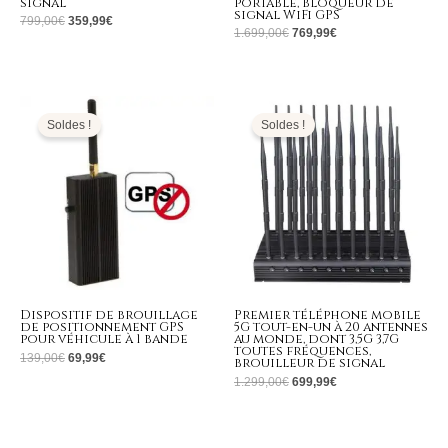
signal
portable, bloqueur de
signal WiFi GPS
799,00
€
359,99
€
1.699,00
€
769,99
€
Le
Le
Le
Le
prix
prix
prix
prix
initial
actuel
initial
actuel
Soldes !
Soldes !
était :
est :
était :
est :
139,00€.
69,99€.
1.299,00€.
699,99€.
Dispositif de brouillage
Premier téléphone mobile
de positionnement GPS
5G tout-en-un à 20 antennes
pour véhicule à 1 bande
au monde, dont 3,5G 3,7G
toutes fréquences,
139,00
€
69,99
€
brouilleur de signal
1.299,00
€
699,99
€