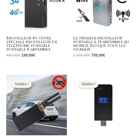
Brouilleur 4G Offre
Le premier brouilleur
spéciale brouilleur de
portable à 24 antennes au
téléphone portable
monde bloque tous les
portable 8 antennes
signaux
499,00
€
199,99
€
1.599,00
€
799,99
€
Le
Le
Le
Le
prix
prix
prix
prix
initial
actuel
initial
actuel
Soldes !
Soldes !
était :
est :
était :
est :
169,00€.
79,99€.
179,00€.
89,99€.