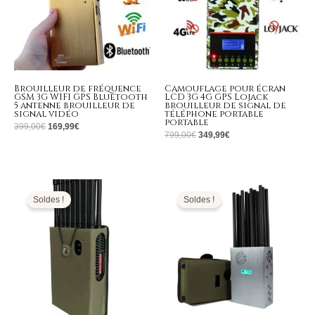
Brouilleur de fréquence
Camouflage pour écran
GSM 3G WIFI GPS Bluetooth
LCD 3G 4G GPS Lojack
5 antenne brouilleur de
brouilleur de signal de
signal vidéo
téléphone portable
portable
399,00
€
169,99
€
799,00
€
349,99
€
Le
Le
Le
Le
prix
prix
prix
prix
initial
actuel
initial
actuel
Soldes !
Soldes !
était :
est :
était :
est :
1.999,00€.
899,99€.
1.399,00€.
699,99€.