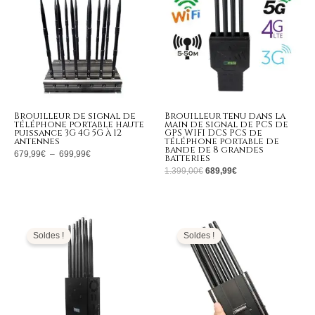
699,99€
Brouilleur de signal de
Brouilleur tenu dans la
téléphone portable haute
main de signal de PCS de
puissance 3G 4G 5G à 12
GPS WIFI DCS PCS de
antennes
téléphone portable de
bande de 8 grandes
679,99
€
–
699,99
€
batteries
1.399,00
€
689,99
€
Le
Le
Le
Le
prix
prix
prix
prix
initial
actuel
initial
actuel
Soldes !
Soldes !
était :
est :
était :
est :
699,00€.
339,99€.
1.399,00€.
599,99€.