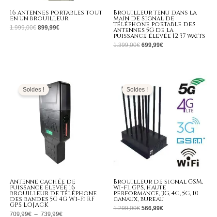
16 antennes portables tout
Brouilleur tenu dans la
en un brouilleur
main de signal de
téléphone portable des
1.999,00
€
899,99
€
antennes 5G de la
puissance élevée 12 37 watts
1.399,00
€
699,99
€
Plage
Le
Le
de
prix
prix
prix :
initial
actuel
Soldes !
Soldes !
709,99€
était :
est :
à
1.299,00€.
566,99€.
739,99€
Antenne cachée de
Brouilleur de signal GSM,
puissance élevée 16
wi-fi, GPS, haute
brouilleur de téléphone
performance, 3G, 4G, 5G, 10
des bandes 5G 4G Wi-Fi RF
canaux, bureau
GPS LOJACK
1.299,00
€
566,99
€
709,99
€
–
739,99
€