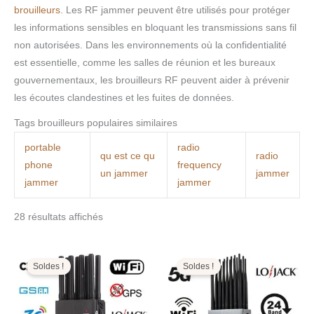
brouilleurs
. Les RF jammer peuvent être utilisés pour protéger
les informations sensibles en bloquant les transmissions sans fil
non autorisées. Dans les environnements où la confidentialité
est essentielle, comme les salles de réunion et les bureaux
gouvernementaux, les brouilleurs RF peuvent aider à prévenir
les écoutes clandestines et les fuites de données.
Tags brouilleurs populaires similaires
portable
radio
qu est ce qu
radio
phone
frequency
un jammer
jammer
jammer
jammer
28 résultats affichés
Le
Le
Le
Le
prix
prix
prix
prix
initial
actuel
initial
actuel
Soldes !
Soldes !
était :
est :
était :
est :
499,00€.
199,99€.
1.599,00€.
799,99€.