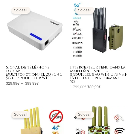
Plage
Le
Le
de
prix
prix
prix :
initial
actuel
Soldes !
Soldes !
329,99€
était :
est :
à
1.799,00€.
789,99€.
399,99€
Signal de téléphone
Intercepteur tenu dans la
portable
main d’antenne du
multifonctionnel 2G 3G 4G
brouilleur 4G WiFi GPS VHF
5G et brouilleur WIFI
16 de haute performance
5G
329,99
€
–
399,99
€
1.799,00
€
789,99
€
Le
Le
Le
Le
prix
prix
prix
prix
initial
actuel
initial
actuel
Soldes !
Soldes !
était :
est :
était :
est :
399,00€.
169,99€.
799,00€.
349,99€.