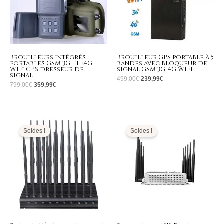
Brouilleurs intégrés
Brouilleur GPS portable à 5
portables GSM 3G LTE4G
bandes avec bloqueur de
WiFi GPS dresseur de
signal GSM 3G, 4G WIFI
signal
499,00
€
239,99
€
799,00
€
359,99
€
Le
Le
Le
Le
prix
prix
prix
prix
initial
actuel
initial
actuel
Soldes !
Soldes !
était :
est :
était :
est :
1.299,00€.
699,99€.
799,00€.
375,99€.