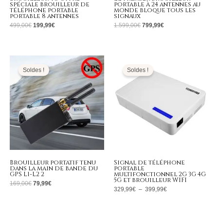
spéciale brouilleur de
portable à 24 antennes au
téléphone portable
monde bloque tous les
portable 8 antennes
signaux
499,00
€
199,99
€
1.599,00
€
799,99
€
Le
Le
Plage
prix
prix
de
initial
actuel
prix :
Soldes !
Soldes !
était :
est :
329,99€
169,00€.
79,99€.
à
399,99€
Brouilleur portatif tenu
Signal de téléphone
dans la main de bande du
portable
GPS L1-L2 2
multifonctionnel 2G 3G 4G
5G et brouilleur WIFI
169,00
€
79,99
€
329,99
€
–
399,99
€