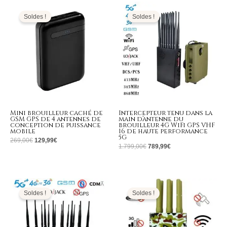
Le
Le
Le
Le
prix
prix
prix
prix
initial
actuel
initial
actuel
Soldes !
Soldes !
était :
est :
était :
est :
269,00€.
129,99€.
1.799,00€.
789,99€.
Mini brouilleur caché de
Intercepteur tenu dans la
GSM GPS de 4 antennes de
main d’antenne du
conception de puissance
brouilleur 4G WiFi GPS VHF
mobile
16 de haute performance
5G
269,00
€
129,99
€
1.799,00
€
789,99
€
Le
Le
Le
Le
prix
prix
prix
prix
initial
actuel
initial
actuel
Soldes !
Soldes !
était :
est :
était :
est :
1.999,00€.
999,99€.
799,00€.
349,99€.