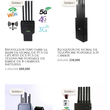
initial
actuel
initial
actuel
Soldes !
Soldes !
était :
est :
était :
est :
1.399,00€.
689,99€.
699,00€.
339,99€.
Brouilleur tenu dans la
Bloqueur de signal de
main de signal de PCS de
téléphone portable à 10
GPS WIFI DCS PCS de
canaux
téléphone portable de
699,00
€
339,99
€
bande de 8 grandes
batteries
1.399,00
€
689,99
€
Le
Le
Le
Le
prix
prix
prix
prix
initial
actuel
initial
actuel
Soldes !
Soldes !
était :
est :
était :
est :
799,00€.
359,99€.
499,00€.
239,99€.