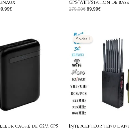
ignaux
GPS/WIFI/Station de bas
99,99
€
179,00
€
89,99
€
Le
Le
Le
prix
prix
prix
Soldes !
al
actuel
initial
actuel
 :
est :
était :
est :
,00€.
129,99€.
1.799,00€.
789,99€.
illeur caché de GSM GPS
Intercepteur tenu dans