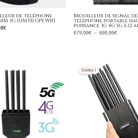
illeur de téléphone
Brouilleur de signal de
SM 3G (UMTS) GPS WIFI
téléphone portable ha
puissance 3G 4G 5G à 12
99
€
679,99
€
–
699,99
€
e
Le
Le
Le
ix
prix
prix
prix
Soldes !
tial
actuel
initial
actuel
it :
est :
était :
est :
399,00€.
689,99€.
1.399,00€.
599,99€.