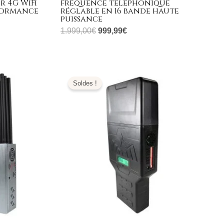
r 4G WiFi
fréquence téléphonique
rformance
réglable en 16 bande haute
puissance
1.999,00
€
999,99
€
Plage
de
Soldes !
prix :
709,99€
à
739,99€