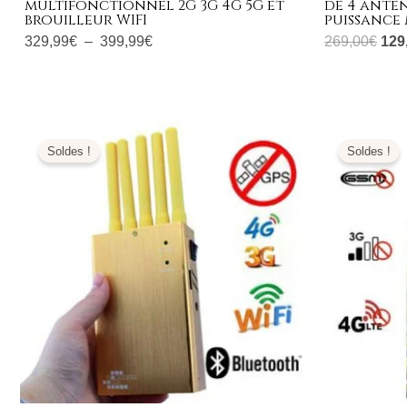
multifonctionnel 2G 3G 4G 5G et
de 4 ante
brouilleur WIFI
puissance
329,99
€
–
399,99
€
269,00
€
129
Le
Le
Le
prix
prix
prix
Soldes !
Soldes !
initial
actuel
initi
était :
est :
était
399,00€.
169,99€.
799