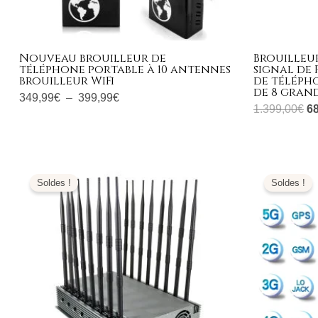
Nouveau brouilleur de
Brouilleu
téléphone portable à 10 antennes
signal de 
brouilleur WiFi
de téléph
de 8 grand
349,99
€
–
399,99
€
1.399,00
€
6
Le
Le
L
prix
prix
pr
Soldes !
Soldes !
initial
actuel
ini
était :
est :
éta
2.999,00€.
1.499,99€.
1.