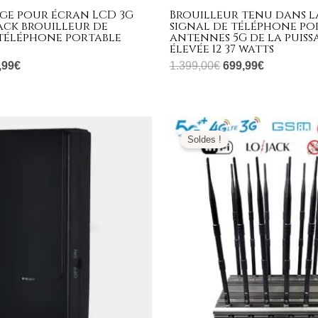
e pour écran LCD 3G
Brouilleur tenu dans l
ack brouilleur de
signal de téléphone po
 téléphone portable
antennes 5G de la puis
élevée 12 37 watts
,99
€
1.399,00
€
699,99
€
Le
Plage
prix
de
Soldes !
al
actuel
prix :
 :
est :
679,99€
,00€.
89,99€.
à
699,99€