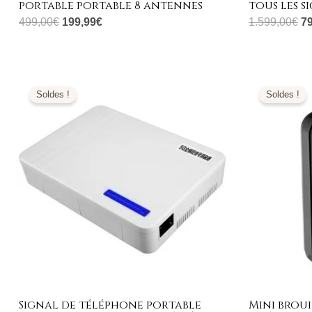
portable portable 8 antennes
tous les s
499,00
€
199,99
€
1.599,00
€
7
Plage
Le
de
prix
Soldes !
Soldes !
prix :
initi
329,99€
était
à
269
399,99€
Signal de téléphone portable
Mini brou