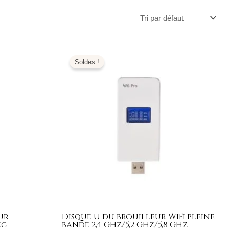
Le
Le
prix
prix
Soldes !
initial
actuel
était :
est :
159,00€.
79,99€.
ur
Disque U du brouilleur WiFi pleine
ec
bande 2,4 GHz/5,2 GHz/5,8 GHz