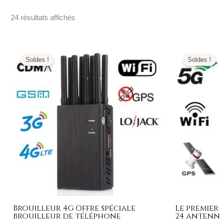
24 résultats affichés
Le
Le
L
prix
prix
pr
Soldes !
Soldes !
initial
actuel
ini
était :
est :
éta
499,00€.
199,99€.
1.
Brouilleur 4G Offre spéciale
Le premier
brouilleur de téléphone
24 antenn