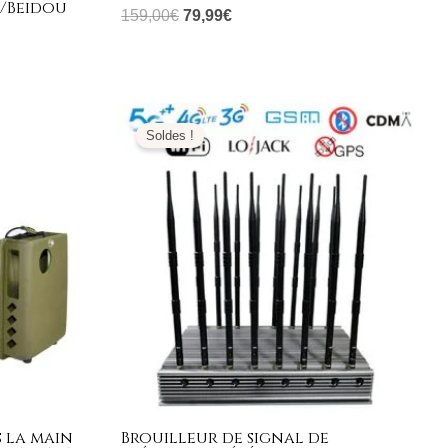
e/Beidou
159,00
€
79,99
€
Le
Le
prix
prix
Soldes !
initial
actuel
était :
est :
1.999,00€.
999,99€.
 la main
Brouilleur de signal de