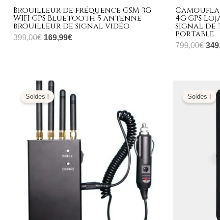
Brouilleur de fréquence GSM 3G
Camouflag
WIFI GPS Bluetooth 5 antenne
4G GPS Loj
brouilleur de signal vidéo
signal de
portable
399,00
€
169,99
€
799,00
€
349
Le
Le
Le
prix
prix
prix
Soldes !
Soldes !
initial
actuel
initi
était :
est :
était
299,00€.
149,99€.
189