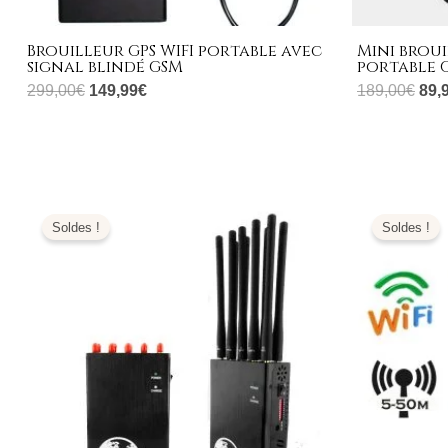
Brouilleur GPS WIFI portable avec
Mini brou
signal blindé GSM
portable G
299,00
€
149,99
€
189,00
€
89,
Plage
L
de
pr
Soldes !
Soldes !
prix :
ini
349,99€
éta
à
1.
399,99€