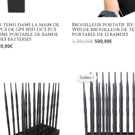
r tenu dans la main de
Brouilleur portatif 315
PCS de GPS WIFI DCS PCS
WiFi de brouilleur de t
one portable de bande
portable de 12 bandes
es batteries
1.399,00
€
599,99
€
89,99
€
e
Le
Le
Le
ix
prix
prix
prix
Soldes !
tial
actuel
initial
actuel
it :
est :
était :
est :
399,00€.
669,99€.
1.299,00€.
699,99€.