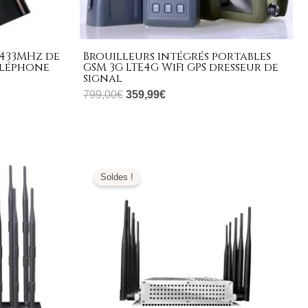
/433MHz de
Brouilleurs intégrés portables
éléphone
GSM 3G LTE4G WiFi GPS dresseur de
signal
799,00
€
359,99
€
Le
Le
prix
prix
Soldes !
initial
actuel
était :
est :
799,00€.
375,99€.