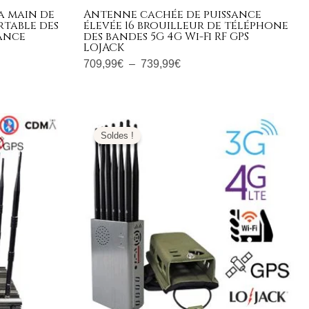
a main de
Antenne cachée de puissance
rtable des
élevée 16 brouilleur de téléphone
sance
des bandes 5G 4G Wi-Fi RF GPS
LOJACK
709,99
€
–
739,99
€
Plage
de
Soldes !
prix :
519,99€
à
649,99€