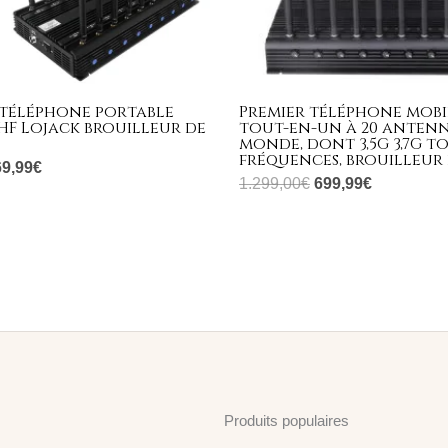
 téléphone portable
Premier téléphone mobi
HF Lojack brouilleur de
tout-en-un à 20 antenn
monde, dont 3,5G 3,7G t
fréquences, brouilleur 
69,99
€
1.299,00
€
699,99
€
Produits populaires