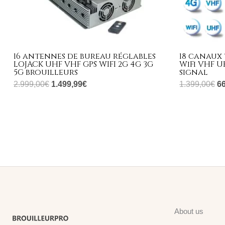
16 antennes de bureau réglables
18 canaux
LOJACK UHF VHF GPS WIFI 2G 4G 3G
WiFi VHF U
5G brouilleurs
signal
2.999,00
€
1.499,99
€
1.399,00
€
6
About us