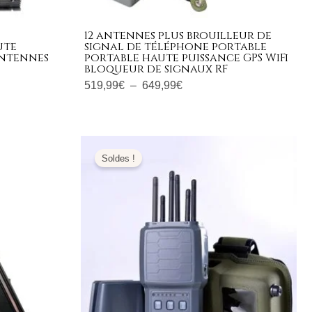
12 antennes plus brouilleur de
ute
signal de téléphone portable
 antennes
portable haute puissance GPS WiFi
bloqueur de signaux RF
519,99
€
–
649,99
€
Le
Le
prix
prix
Soldes !
initial
actuel
était :
est :
799,00€.
359,99€.