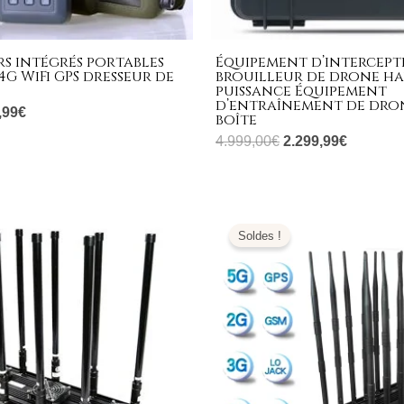
s intégrés portables
Équipement d’intercept
4G WiFi GPS dresseur de
brouilleur de drone h
puissance Équipement
d’entraînement de dron
,99
€
boîte
4.999,00
€
2.299,99
€
Plage
Le
Le
de
prix
prix
Soldes !
prix :
initial
actuel
4.999,99€
était :
est :
à
1.399,00€.
669,99€.
8.999,99€