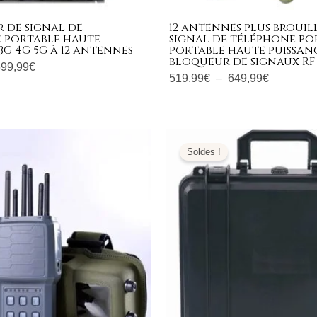
 de signal de
12 antennes plus brouil
 portable haute
signal de téléphone po
3G 4G 5G à 12 antennes
portable haute puissanc
bloqueur de signaux RF
699,99
€
519,99
€
–
649,99
€
Le
Le
Le
prix
prix
prix
Soldes !
al
actuel
initial
actuel
 :
est :
était :
est :
,00€.
359,99€.
4.999,00€.
2.299,99