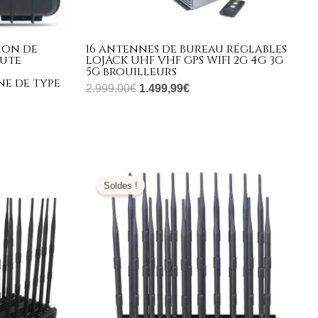
ion de
16 antennes de bureau réglables
aute
LOJACK UHF VHF GPS WIFI 2G 4G 3G
5G brouilleurs
e de type
2.999,00
€
1.499,99
€
Le
Le
prix
prix
Soldes !
initial
actuel
était :
est :
1.299,00€.
699,99€.