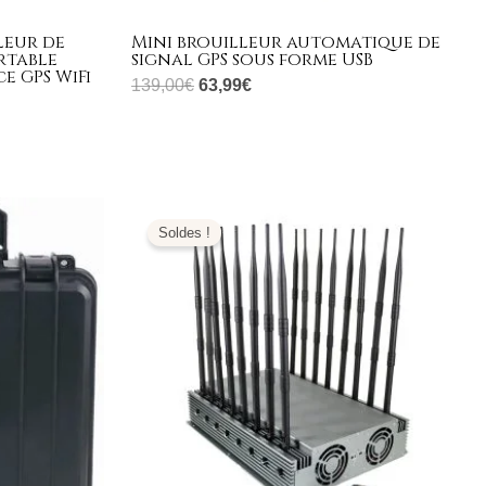
leur de
Mini brouilleur automatique de
rtable
signal GPS sous forme USB
e GPS WiFi
139,00
€
63,99
€
Le
Le
prix
prix
Soldes !
initial
actuel
était :
est :
€.
2.999,00€.
1.499,99€.