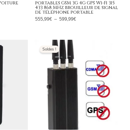
voiture
portables GSM 3G 4G GPS Wi-Fi 315
433 868 MHz brouilleur de signal
de téléphone portable
555,99
€
–
599,99
€
Le
Le
prix
prix
Soldes !
initial
actuel
était :
est :
139,00€.
63,99€.