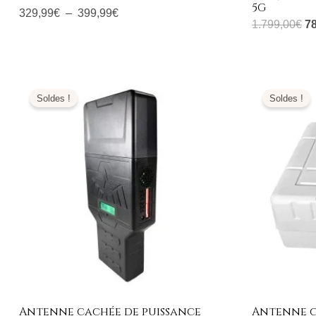
5G
329,99
€
–
399,99
€
1.799,00
€
7
Plage
L
de
pr
Soldes !
Soldes !
prix :
ini
709,99€
éta
à
2.
739,99€
Antenne cachée de puissance
Antenne c