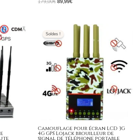
179,00
€
89,99
€
Le
Le
prix
prix
Soldes !
initial
actuel
était :
est :
799,00€.
349,99€.
Camouflage pour écran LCD 3G
ue
4G GPS Lojack brouilleur de
aute
signal de téléphone portable