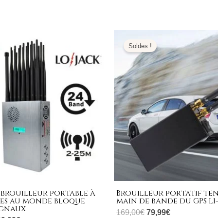
e
Le
Le
Le
ix
prix
prix
prix
Soldes !
tial
actuel
initial
actuel
it :
est :
était :
est :
599,00€.
799,99€.
169,00€.
79,99€.
 brouilleur portable à
Brouilleur portatif te
es au monde bloque
main de bande du GPS L1-
ignaux
169,00
€
79,99
€