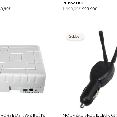
puissance
89,99
€
1.999,00
€
999,99
€
e
Le
Le
Le
ix
prix
prix
prix
Soldes !
tial
actuel
initial
actuel
it :
est :
était :
est :
199,00€.
999,99€.
129,00€.
63,99€.
achée de type boîte
Nouveau brouilleur GP