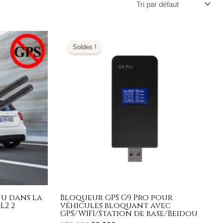
Le
Le
prix
prix
Soldes !
initial
actuel
était :
est :
179,00€.
89,99€.
nu dans la
Bloqueur GPS G9 Pro pour
L2 2
véhicules bloquant avec
GPS/WIFI/Station de base/Beidou