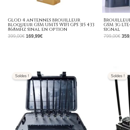
Glod 4 antennes brouilleur
Brouilleur
bloqueur GSM UMTS WIFI GPS 315 433
GSM 3G LTE
868mhz sinal en option
signal
399,00
€
169,99
€
799,00
€
359
Le
Le
prix
prix
Soldes !
Soldes !
initial
actuel
était :
est :
4.999,00€.
2.299,99€.