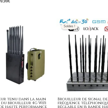
99,99
€
e
Le
Le
Le
ix
prix
prix
prix
Soldes !
tial
actuel
initial
actuel
it :
est :
était :
est :
799,00€.
789,99€.
1.999,00€.
999,99€.
eur tenu dans la main
Brouilleur de signal de
 du brouilleur 4G WiFi
fréquence téléphoniq
6 de haute performance
réglable en 16 bande h