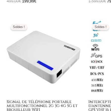
499,00
€
199,99
€
1.599,00
€
7
Plage
L
de
pr
Soldes !
Soldes !
prix :
ini
329,99€
éta
à
1.
399,99€
Signal de téléphone portable
Intercept
multifonctionnel 2G 3G 4G 5G et
d’antenne
brouilleur WIFI
GPS VHF 1