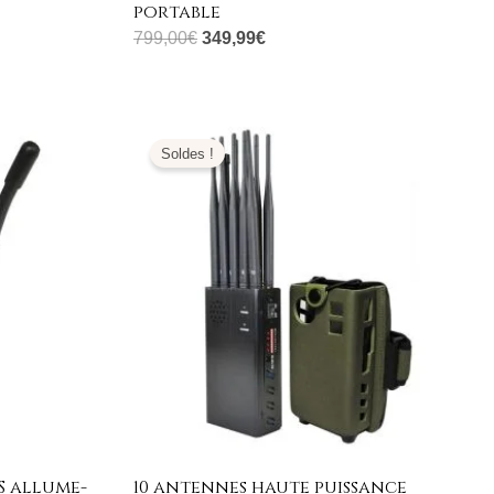
portable
799,00
€
349,99
€
Plage
de
Soldes !
prix :
555,99€
à
599,99€
S allume-
10 antennes haute puissance