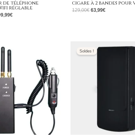
r de téléphone
cigare à 2 bandes pour 
ifi réglable
129,00
€
63,99
€
99,99
€
Le
Le
Le
prix
prix
prix
Soldes !
al
actuel
initial
actuel
 :
est :
était :
est :
,00€.
149,99€.
189,00€.
89,99€.