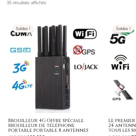
35 résultats affichés
Le
Le
L
prix
prix
pr
Soldes !
Soldes !
initial
actuel
ini
était :
est :
éta
499,00€.
199,99€.
1.
Brouilleur 4G Offre spéciale
Le premier
brouilleur de téléphone
24 antenn
portable portable 8 antennes
tous les s