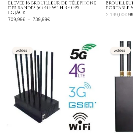
élevée 16 brouilleur de téléphone
Brouilleu
des bandes 5G 4G Wi-Fi RF GPS
portable W
LOJACK
2.199,00
€
9
709,99
€
–
739,99
€
Le
Le
Le
prix
prix
prix
Soldes !
Soldes !
initial
actuel
initi
était :
est :
était
1.299,00€.
566,99€.
299