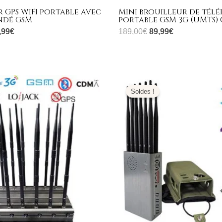
 GPS WIFI portable avec
Mini brouilleur de tél
indé GSM
portable GSM 3G (UMTS) 
,99
€
189,00
€
89,99
€
Plage
Plage
de
de
Soldes !
prix :
prix :
679,99€
519,99€
à
à
699,99€
649,99€