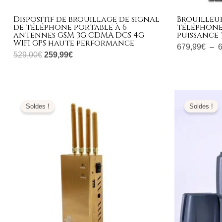
Dispositif de brouillage de signal
Brouilleur
de téléphone portable à 6
téléphone
antennes GSM 3G CDMA DCS 4G
puissance 
WIFI GPS haute performance
679,99
€
–
529,00
€
259,99
€
Le
Le
Le
prix
prix
prix
Soldes !
Soldes !
initial
actuel
initi
était :
est :
était
399,00€.
169,99€.
799