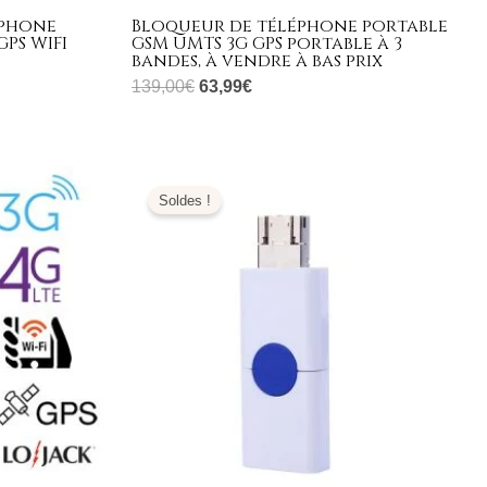
éphone
Bloqueur de téléphone portable
GPS WIFI
GSM UMTS 3G GPS portable à 3
bandes, à vendre à bas prix
139,00
€
63,99
€
Le
Le
prix
prix
Soldes !
initial
actuel
était :
est :
139,00€.
63,99€.