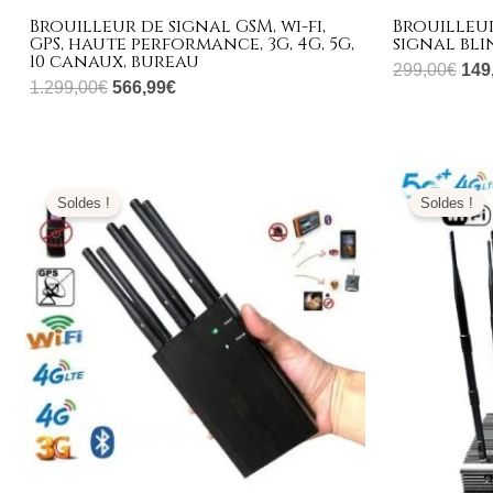
Brouilleur de signal GSM, wi-fi,
Brouilleur
GPS, haute performance, 3G, 4G, 5G,
signal bl
10 canaux, bureau
299,00
€
149
1.299,00
€
566,99
€
Le
Le
prix
prix
Soldes !
Soldes !
initial
actuel
était :
est :
529,00€.
259,99€.