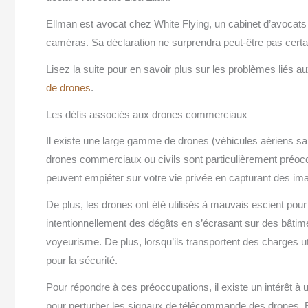
Ellman est avocat chez White Flying, un cabinet d’avocats
caméras. Sa déclaration ne surprendra peut-être pas certa
Lisez la suite pour en savoir plus sur les problèmes lié
de drones
.
Les défis associés aux drones commerciaux
Il existe une large gamme de drones (véhicules aériens sans
drones commerciaux ou civils sont particulièrement préocc
peuvent empiéter sur votre vie privée en capturant des im
De plus, les drones ont été utilisés à mauvais escient pour d
intentionnellement des dégâts en s’écrasant sur des bâtime
voyeurisme. De plus, lorsqu’ils transportent des charges u
pour la sécurité.
Pour répondre à ces préoccupations, il existe un intérêt à u
pour perturber les signaux de télécommande des drones. En