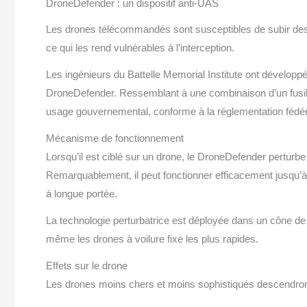
DroneDefender : un dispositif anti-UAS
Les drones télécommandés sont susceptibles de subir des p
ce qui les rend vulnérables à l’interception.
Les ingénieurs du Battelle Memorial Institute ont développ
DroneDefender. Ressemblant à une combinaison d’un fusil e
usage gouvernemental, conforme à la réglementation fédér
Mécanisme de fonctionnement
Lorsqu’il est ciblé sur un drone, le DroneDefender perturb
Remarquablement, il peut fonctionner efficacement jusqu’à
à longue portée.
La technologie perturbatrice est déployée dans un cône de 
même les drones à voilure fixe les plus rapides.
Effets sur le drone
Les drones moins chers et moins sophistiqués descendront s