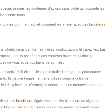
 spécialisé dans les systèmes d’avions sans pilote qui possède les
ins d’entre nous.
s aux drones commerciaux et comment les arrêter avec des
brouilleurs
 pilote), variant en formes, tailles, configurations et capacités. Les
upants, car ils possèdent des caméras haute résolution qui
ages de vous et de vos biens personnels.
es activités illicites telles que le trafic de drogue ou pour causer
nts. Ils peuvent également être utilisés comme outils de
tiles d’explosifs ou d’armes, ils constituent une menace importante
tiliser des
brouilleurs
, également appelés bloqueurs de signaux,
 bloquant les signaux radio, les drones deviennent inefficaces.