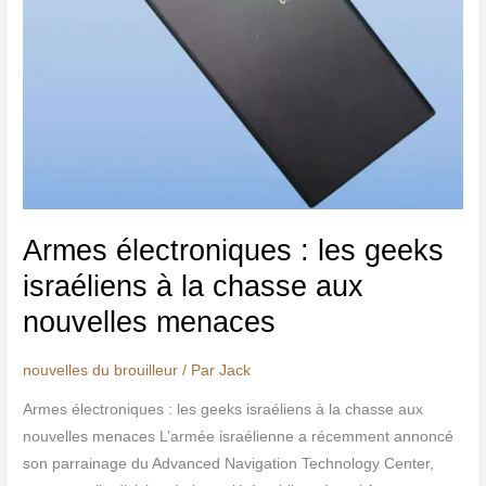
aux
nouvelles
menaces
Armes électroniques : les geeks
israéliens à la chasse aux
nouvelles menaces
nouvelles du brouilleur
/ Par
Jack
Armes électroniques : les geeks israéliens à la chasse aux
nouvelles menaces L’armée israélienne a récemment annoncé
son parrainage du Advanced Navigation Technology Center,