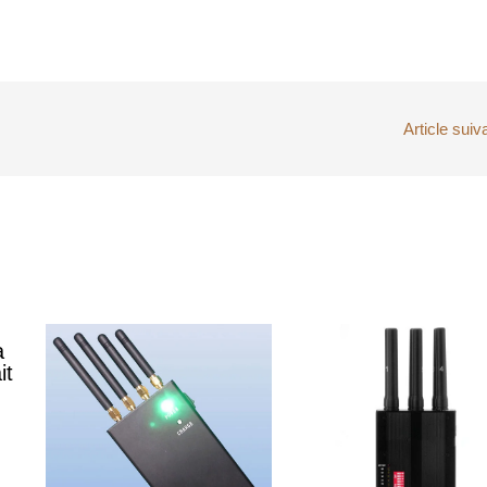
Article suiv
à
it