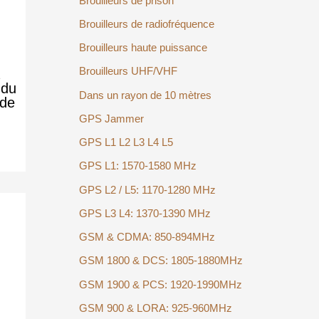
Brouilleurs de prison
Brouilleurs de radiofréquence
Brouilleurs haute puissance
Brouilleurs UHF/VHF
à
 du
Dans un rayon de 10 mètres
 de
GPS Jammer
GPS L1 L2 L3 L4 L5
GPS L1: 1570-1580 MHz
GPS L2 / L5: 1170-1280 MHz
GPS L3 L4: 1370-1390 MHz
GSM & CDMA: 850-894MHz
GSM 1800 & DCS: 1805-1880MHz
GSM 1900 & PCS: 1920-1990MHz
GSM 900 & LORA: 925-960MHz