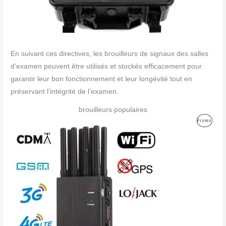
En suivant ces directives, les brouilleurs de signaux des salles
d’examen peuvent être utilisés et stockés efficacement pour
garantir leur bon fonctionnement et leur longévité tout en
préservant l’intégrité de l’examen.
brouilleurs populaires
Le
Le
Produ
Promo
prix
prix
initial
actuel
En
était :
est :
499,00€.
199,99€.
Promo