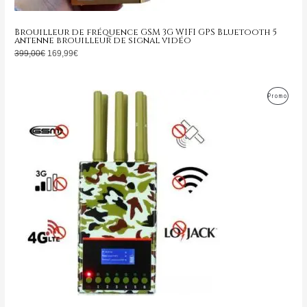
Brouilleur de fréquence GSM 3G WIFI GPS Bluetooth 5
antenne brouilleur de signal vidéo
399,00
€
169,99
€
Le
Le
Produ
Promo
prix
prix
initial
actuel
En
était :
est :
799,00€.
349,99€.
Promo