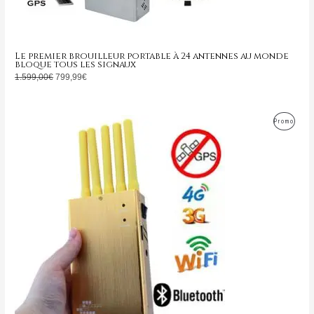
Le premier brouilleur portable à 24 antennes au monde
bloque tous les signaux
1.599,00
€
799,99
€
Le
Le
Produ
Promo
prix
prix
initial
actuel
En
était :
est :
399,00€.
169,99€.
Promo