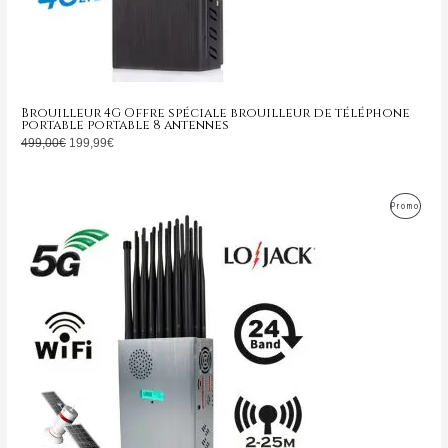
Brouilleur 4G Offre spéciale brouilleur de téléphone
portable portable 8 antennes
499,00
€
199,99
€
Le
Le
Produ
Promo
prix
prix
initial
actuel
En
était :
est :
1.599,00€.
799,99€.
Promo