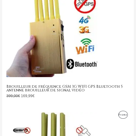
399,00€.
169,99€.
Promo
Brouilleur de fréquence GSM 3G WIFI GPS Bluetooth 5
antenne brouilleur de signal vidéo
399,00
€
169,99
€
Le
Le
Produ
Promo
prix
prix
initial
actuel
En
était :
est :
799,00€.
349,99€.
Promo