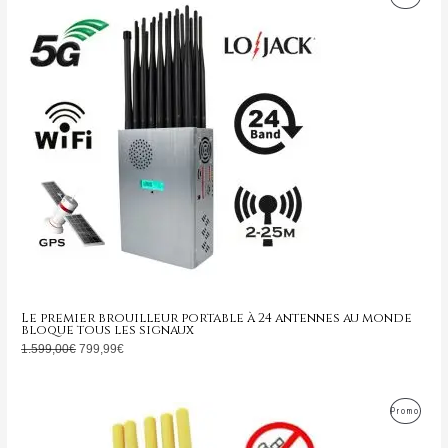
prix
prix
initial
actuel
En
était :
est :
1.599,00€.
799,99€.
Promo
Le premier brouilleur portable à 24 antennes au monde
bloque tous les signaux
1.599,00
€
799,99
€
Le
Le
Produ
Promo
prix
prix
initial
actuel
En
était :
est :