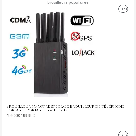
brouilleurs populaires
Le
Le
Produ
Promo
prix
prix
initial
actuel
En
était :
est :
499,00€.
199,99€.
Promo
Brouilleur 4G Offre spéciale brouilleur de téléphone
portable portable 8 antennes
499,00
€
199,99
€
Le
Le
Produ
Promo