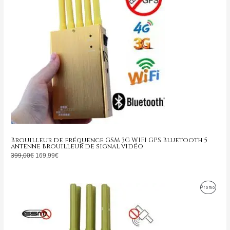
Brouilleur de fréquence GSM 3G WIFI GPS Bluetooth 5
antenne brouilleur de signal vidéo
399,00
€
169,99
€
Le
Le
Produ
Promo
prix
prix
initial
actuel
En
était :
est :
799,00€.
349,99€.
Promo