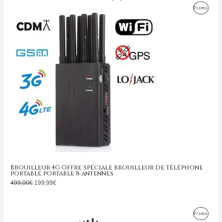
Le
Le
Produ
Promo
prix
prix
initial
actuel
En
était :
est :
499,00€.
199,99€.
Promo
Brouilleur 4G Offre spéciale brouilleur de téléphone
portable portable 8 antennes
499,00
€
199,99
€
Le
Le
Produ
Promo
prix
prix