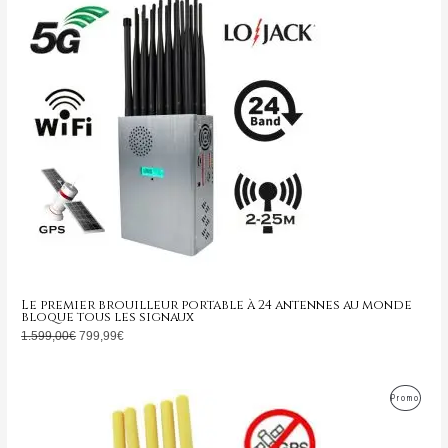
initial
actuel
En
était :
est :
1.599,00€.
799,99€.
Promo
Le premier brouilleur portable à 24 antennes au monde
bloque tous les signaux
1.599,00
€
799,99
€
Le
Le
Produ
Promo
prix
prix
initial
actuel
En
était :
est :
399,00€.
169,99€.
Promo