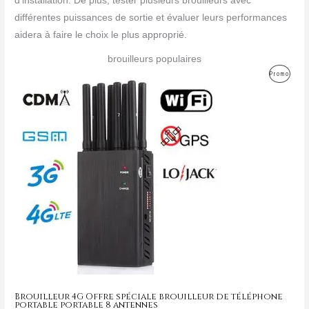
d’installation. De plus, tester plusieurs brouilleurs avec
différentes puissances de sortie et évaluer leurs performances
aidera à faire le choix le plus approprié.
brouilleurs populaires
Le
Le
Produ
Promo
prix
prix
initial
actuel
En
était :
est :
499,00€.
199,99€.
Promo
Brouilleur 4G Offre spéciale brouilleur de téléphone
portable portable 8 antennes