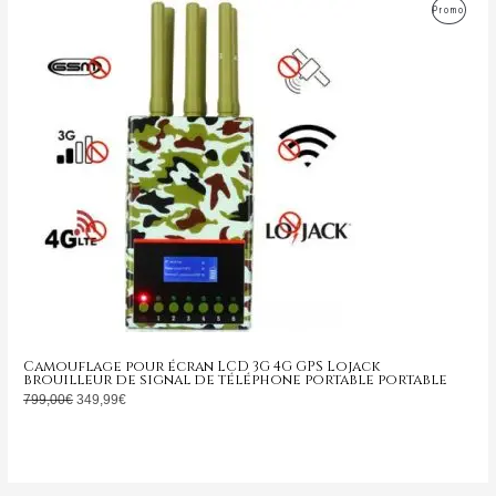
Le
Le
Produ
Promo
prix
prix
initial
actuel
En
était :
est :
799,00€.
349,99€.
Promo
Camouflage pour écran LCD 3G 4G GPS Lojack
brouilleur de signal de téléphone portable portable
799,00
€
349,99
€