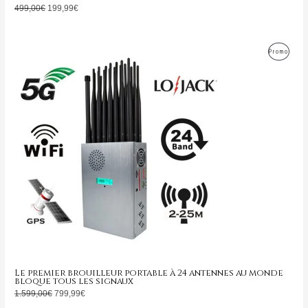
499,00
€
199,99
€
Le
Le
Produ
Promo
prix
prix
initial
actuel
En
était :
est :
1.599,00€.
799,99€.
Promo
Le premier brouilleur portable à 24 antennes au monde
bloque tous les signaux
1.599,00
€
799,99
€