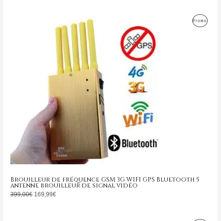
Le
Le
Produ
Promo
prix
prix
initial
actuel
En
était :
est :
399,00€.
169,99€.
Promo
Brouilleur de fréquence GSM 3G WIFI GPS Bluetooth 5
antenne brouilleur de signal vidéo
399,00
€
169,99
€