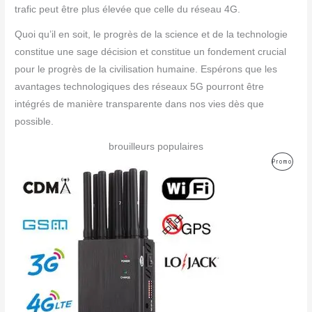
trafic peut être plus élevée que celle du réseau 4G.
Quoi qu’il en soit, le progrès de la science et de la technologie
constitue une sage décision et constitue un fondement crucial
pour le progrès de la civilisation humaine. Espérons que les
avantages technologiques des réseaux 5G pourront être
intégrés de manière transparente dans nos vies dès que
possible.
brouilleurs populaires
Le
Le
Produ
Promo
prix
prix
initial
actuel
En
était :
est :
499,00€.
199,99€.
Promo