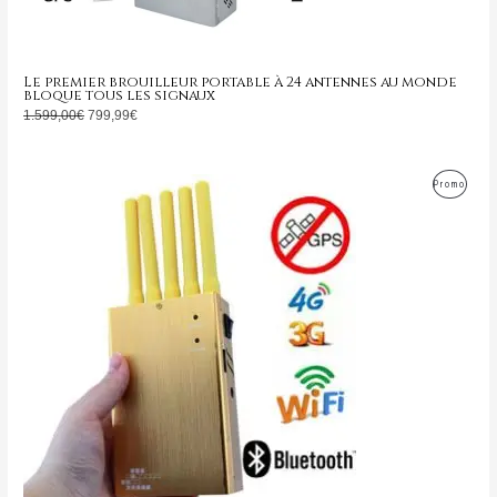
Le premier brouilleur portable à 24 antennes au monde
bloque tous les signaux
1.599,00
€
799,99
€
Le
Le
Produ
Promo
prix
prix
initial
actuel
En
était :
est :
399,00€.
169,99€.
Promo