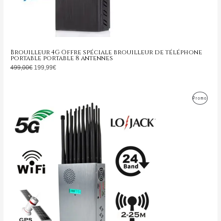
Brouilleur 4G Offre spéciale brouilleur de téléphone
portable portable 8 antennes
499,00
€
199,99
€
Le
Le
Produ
Promo
prix
prix
initial
actuel
En
était :
est :
1.599,00€.
799,99€.
Promo