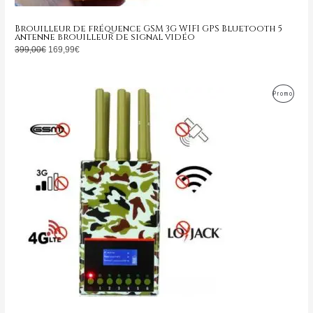
Brouilleur de fréquence GSM 3G WIFI GPS Bluetooth 5
antenne brouilleur de signal vidéo
399,00
€
169,99
€
Le
Le
Produ
Promo
prix
prix
initial
actuel
En
était :
est :
799,00€.
349,99€.
Promo