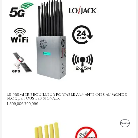
initial
actuel
En
était :
est :
1.599,00€.
799,99€.
Promo
Le premier brouilleur portable à 24 antennes au monde
bloque tous les signaux
1.599,00
€
799,99
€
Le
Le
Produ
Promo
prix
prix
initial
actuel
En
était :
est :
399,00€.
169,99€.
Promo