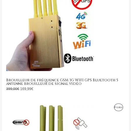
Brouilleur de fréquence GSM 3G WIFI GPS Bluetooth 5
antenne brouilleur de signal vidéo
399,00
€
169,99
€
Le
Le
Produ
Promo
prix
prix
initial
actuel
En
était :
est :
799,00€.
349,99€.
Promo