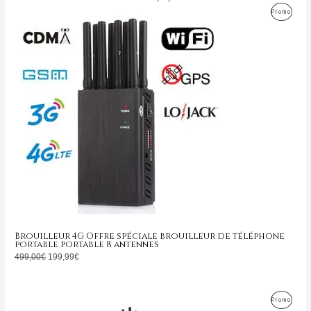
Le
Le
Produ
Promo
prix
prix
initial
actuel
En
était :
est :
499,00€.
199,99€.
Promo
Brouilleur 4G Offre spéciale brouilleur de téléphone
portable portable 8 antennes
499,00
€
199,99
€
Le
Le
Produ
Promo
prix
prix