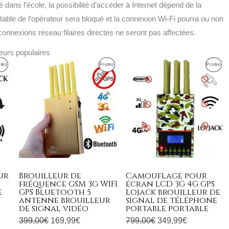
é dans l’école, la possibilité d’accéder à Internet dépend de la
rtable de l’opérateur sera bloqué et la connexion Wi-Fi pourra ou non
es connexions réseau filaires directes ne seront pas affectées.
leurs populaires
Le
Le
Le
Le
Produit
Produit
Pr
omo
Promo
Promo
prix
prix
prix
prix
l
initial
actuel
initial
actuel
En
En
En
était :
est :
était :
est :
Promotion
Promotion
Pr
9€.
399,00€.
169,99€.
799,00€.
349,99€.
ur
Brouilleur de
Camouflage pour
fréquence GSM 3G WIFI
écran LCD 3G 4G GPS
e
GPS Bluetooth 5
Lojack brouilleur de
antenne brouilleur
signal de téléphone
de signal vidéo
portable portable
399,00
€
169,99
€
799,00
€
349,99
€