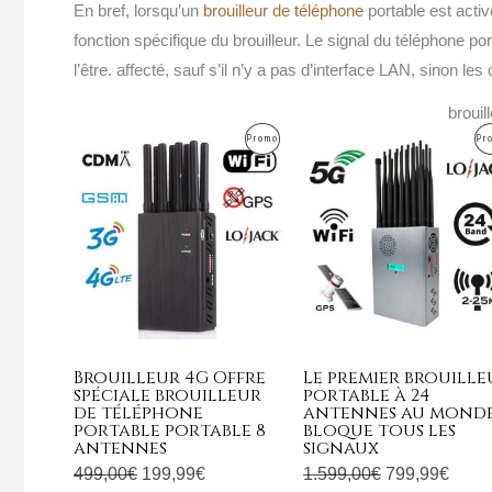
En bref, lorsqu’un
brouilleur de téléphone
portable est activ
fonction spécifique du brouilleur. Le signal du téléphone po
l’être. affecté, sauf s’il n’y a pas d’interface LAN, sinon l
brouil
Le
Le
Le
Le
Produit
Promo
Pr
prix
prix
prix
prix
initial
actuel
initial
actue
En
était :
est :
était :
est :
Promotion
499,00€.
199,99€.
1.599,00€.
799,9
Brouilleur 4G Offre
Le premier brouille
spéciale brouilleur
portable à 24
de téléphone
antennes au mond
portable portable 8
bloque tous les
antennes
signaux
499,00
€
199,99
€
1.599,00
€
799,99
€