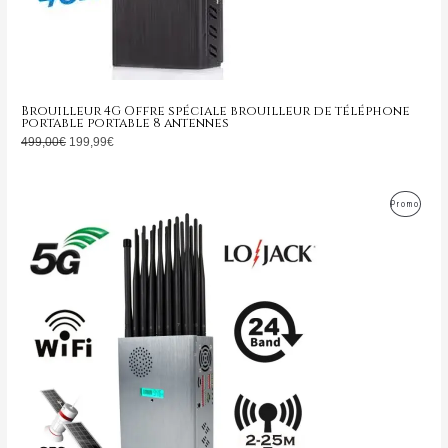
Brouilleur 4G Offre spéciale brouilleur de téléphone
portable portable 8 antennes
499,00
€
199,99
€
Le
Le
Produ
Promo
prix
prix
initial
actuel
En
était :
est :
1.599,00€.
799,99€.
Promo