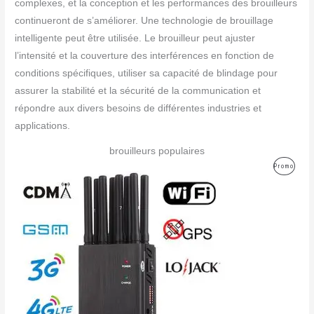
complexes, et la conception et les performances des brouilleurs
continueront de s’améliorer. Une technologie de brouillage
intelligente peut être utilisée. Le brouilleur peut ajuster
l’intensité et la couverture des interférences en fonction de
conditions spécifiques, utiliser sa capacité de blindage pour
assurer la stabilité et la sécurité de la communication et
répondre aux divers besoins de différentes industries et
applications.
brouilleurs populaires
Le
Le
Produ
Promo
prix
prix
initial
actuel
En
était :
est :
499,00€.
199,99€.
Promo