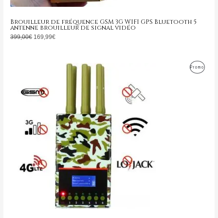
Brouilleur de fréquence GSM 3G WIFI GPS Bluetooth 5
antenne brouilleur de signal vidéo
399,00
€
169,99
€
Le
Le
Produ
Promo
prix
prix
initial
actuel
En
était :
est :
799,00€.
349,99€.
Promo