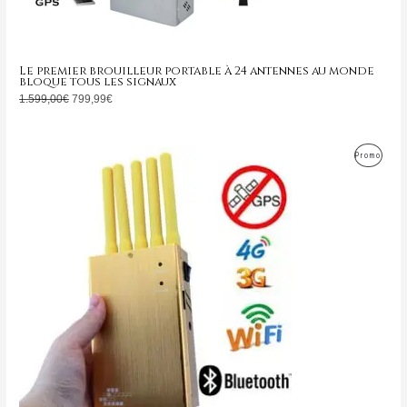
Le premier brouilleur portable à 24 antennes au monde
bloque tous les signaux
1.599,00
€
799,99
€
Le
Le
Produ
Promo
prix
prix
initial
actuel
En
était :
est :
399,00€.
169,99€.
Promo