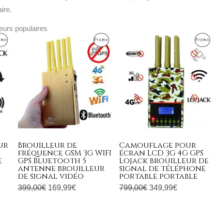
ire.
leurs populaires
Le
Le
Le
Le
Produit
Produit
Pr
omo
Promo
Promo
prix
prix
prix
prix
l
initial
actuel
initial
actuel
En
En
En
était :
est :
était :
est :
Promotion
Promotion
Pr
9€.
399,00€.
169,99€.
799,00€.
349,99€.
ur
Brouilleur de
Camouflage pour
fréquence GSM 3G WIFI
écran LCD 3G 4G GPS
e
GPS Bluetooth 5
Lojack brouilleur de
antenne brouilleur
signal de téléphone
de signal vidéo
portable portable
399,00
€
169,99
€
799,00
€
349,99
€