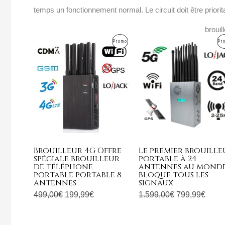
temps un fonctionnement normal. Le circuit doit être priorita
brouil
Le
Le
Le
Le
Produit
Promo
Pr
prix
prix
prix
prix
initial
actuel
initial
actue
En
était :
est :
était :
est :
Promotion
499,00€.
199,99€.
1.599,00€.
799,9
Brouilleur 4G Offre
Le premier brouille
spéciale brouilleur
portable à 24
de téléphone
antennes au mond
portable portable 8
bloque tous les
antennes
signaux
499,00
€
199,99
€
1.599,00
€
799,99
€