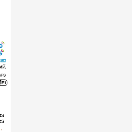
es
es
ur