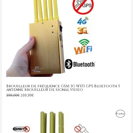
399,00€.
169,99€.
Promo
Brouilleur de fréquence GSM 3G WIFI GPS Bluetooth 5
antenne brouilleur de signal vidéo
399,00
€
169,99
€
Le
Le
Produ
Promo
prix
prix
initial
actuel
En
était :
est :
799,00€.
349,99€.
Promo