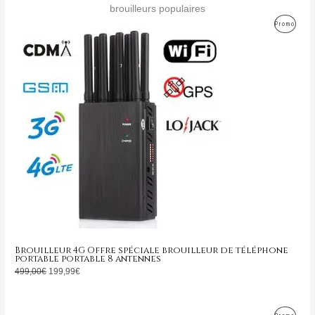
brouilleurs populaires
Le
Le
Produ
Promo
prix
prix
initial
actuel
En
était :
est :
499,00€.
199,99€.
Promo
Brouilleur 4G Offre spéciale brouilleur de téléphone
portable portable 8 antennes
499,00
€
199,99
€
Le
Le
Produ