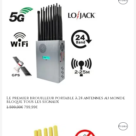
Promo
prix
prix
initial
actuel
En
était :
est :
1.599,00€.
799,99€.
Promo
Le premier brouilleur portable à 24 antennes au monde
bloque tous les signaux
1.599,00
€
799,99
€
Le
Le
Produ
Promo
prix
prix
initial
actuel
En
était :
est :